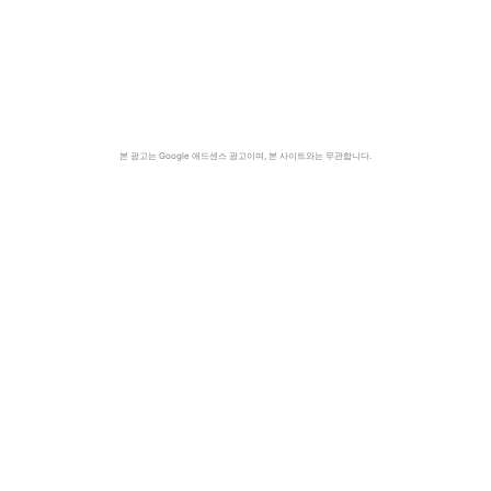
본 광고는 Google 애드센스 광고이며, 본 사이트와는 무관합니다.