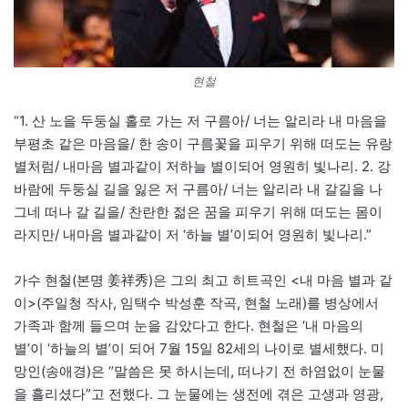
현철
“1. 산 노을 두둥실 홀로 가는 저 구름아/ 너는 알리라 내 마음을
부평초 같은 마음을/ 한 송이 구름꽃을 피우기 위해 떠도는 유랑
별처럼/ 내마음 별과같이 저하늘 별이되어 영원히 빛나리. 2. 강
바람에 두둥실 길을 잃은 저 구름아/ 너는 알리라 내 갈길을 나
그네 떠나 갈 길을/ 찬란한 젊은 꿈을 피우기 위해 떠도는 몸이
라지만/ 내마음 별과같이 저 ‘하늘 별’이되어 영원히 빛나리.”
가수 현철(본명 姜祥秀)은 그의 최고 히트곡인 <내 마음 별과 같
이>(주일청 작사, 임택수 박성훈 작곡, 현철 노래)를 병상에서
가족과 함께 들으며 눈을 감았다고 한다. 현철은 ‘내 마음의
별’이 ‘하늘의 별’이 되어 7월 15일 82세의 나이로 별세했다. 미
망인(송애경)은 “말씀은 못 하시는데, 떠나기 전 하염없이 눈물
을 흘리셨다”고 전했다. 그 눈물에는 생전에 겪은 고생과 영광,