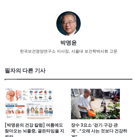
박명윤
한국보건영양연구소 이사장, 서울대 보건학박사회 고문
필자의 다른 기사
[박명윤의 건강 칼럼] 여름에도
장수 3요소 ‘걷기·구강·관
찾아오는 뇌졸중, 골든타임을 지
계’…”오래 사는 것보다 건강하
켜라
게”