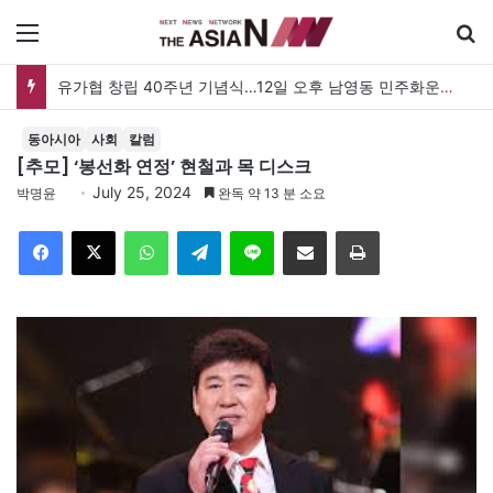
메뉴
유가협 창립 40주년 기념식…12일 오후 남영동 민주화운동기념관
동아시아
사회
칼럼
[추모] ‘봉선화 연정’ 현철과 목 디스크
July 25, 2024
박명윤
완독 약 13 분 소요
Facebook
X
WhatsApp
Telegram
Line
이메일
인쇄