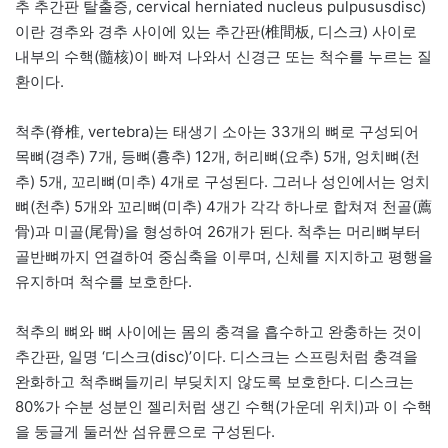
추 추간판 탈출증, cervical herniated nucleus pulpususdisc)
이란 경추와 경추 사이에 있는 추간판(椎間板, 디스크) 사이로
내부의 수핵(髓核)이 빠져 나와서 신경근 또는 척수를 누르는 질
환이다.
척추(脊椎, vertebra)는 태생기 소아는 33개의 뼈로 구성되어
목뼈(경추) 7개, 등뼈(흉추) 12개, 허리뼈(요추) 5개, 엉치뼈(천
추) 5개, 꼬리뼈(미추) 4개로 구성된다. 그러나 성인에서는 엉치
뼈(천추) 5개와 꼬리뼈(미추) 4개가 각각 하나로 합쳐져 천골(薦
骨)과 미골(尾骨)을 형성하여 26개가 된다. 척추는 머리뼈부터
골반뼈까지 연결하여 중심축을 이루며, 신체를 지지하고 평행을
유지하며 척수를 보호한다.
척추의 뼈와 뼈 사이에는 몸의 충격을 흡수하고 완충하는 것이
추간판, 일명 ‘디스크(disc)’이다. 디스크는 스프링처럼 충격을
완화하고 척추뼈들끼리 부딪치지 않도록 보호한다. 디스크는
80%가 수분 성분인 젤리처럼 생긴 수핵(가운데 위치)과 이 수핵
을 둥글게 둘러싼 섬유륜으로 구성된다.