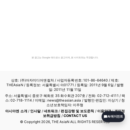
본 광고는 Google 애드센스 광고이며, 본 사이트와는 무관합니다.
상호: (주)아자미디어앤컬처 /
사업자등록번호: 101-86-64640
/ 제호:
THEAsiaN / 등록정보: 서울특별시 아01771 / 등록일: 2011년 9월 6일 / 발행
일: 2011년 11월 11일
주소: 서울특별시 종로구 혜화로 35 화수회관 207호 / 전화: 02-712-4111 /
팩
스: 02-718-1114
/ 이메일: news@theasian.asia / 발행인·편집인: 이상기 / 청
소년보호책임자: 이주형
아시아엔 소개
/
인사말
/
네트워크
/
편집강령 및 보도준칙
/
이용약관
/
개인정
보취급방침
/
CONTACT US
AI 에이전트
© Copyright
2026
, THE AsiaN ALL RIGHTS RESERVED