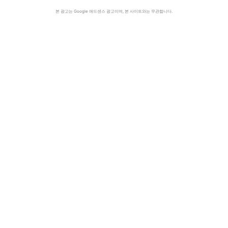
본 광고는 Google 애드센스 광고이며, 본 사이트와는 무관합니다.