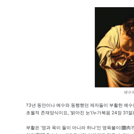
예수의
?3년 동안이나 예수와 동행했던 제자들이 부활한 예수
초월적 존재양식이요, ‘밝아진 눈'(누가복음 24장 31
부활은 ‘영과 육이 둘이 아니라 하나’인 영육불이(靈肉不二)