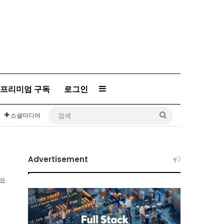
프리미엄 구독
로그인
Sidebar
검
소셜미디어
색
Advertisement
소요