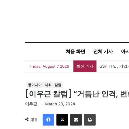
처음 화면
전체 기사
아
최신 기사
Friday, August 7 2026
동아시아
사회
칼럼
[이우근 칼럼] “거듭난 인격, 
이우근
March 23, 2024
Facebook
X
이메일
인쇄
공유