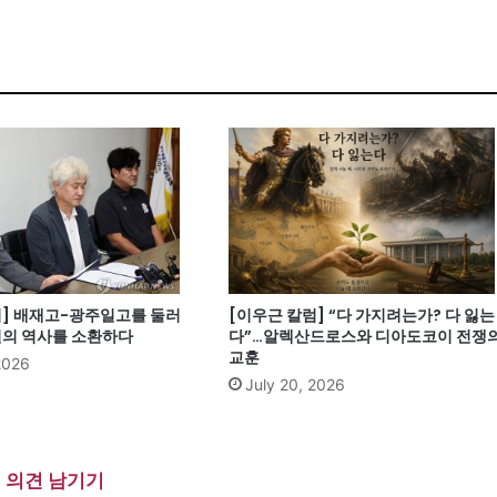
럼] 배재고-광주일고를 둘러
[이우근 칼럼] “다 가지려는가? 다 잃는
열의 역사를 소환하다
다”…알렉산드로스와 디아도코이 전쟁
교훈
2026
July 20, 2026
의견 남기기