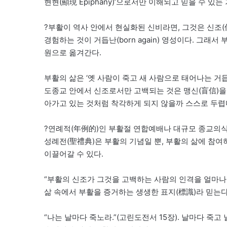
현현(顯現 Epiphany)’으로서만 이해되고 믿을 수 있는
?부활이 역사 안에서 현실화된 신비라면, 그것은 신조(
경험하는 것이 거듭난(born again) 영성이다. 그래
원으로 옮겨간다.
부활의 삶은 ‘옛 사람이 죽고 새 사람으로 태어나는 거
도종교 안에서 신조로서만 고백되는 것은 맹신(盲信)을
아가고 있는 것처럼 착각하게 되지 않을까 스스로 두렵
?연례적(年例的)인 부활절 연합예배나 대규모 종교의식이 
성례전(聖禮典)은 부활의 기념일 뿐, 부활의 삶에 참여
이끌어갈 수 있다.
“부활의 신조가 그것을 고백하는 사람의 인격을 얼마나
삶 속에서 부활을 증거하는 생생한 표지(標識)라 믿는다
“나는 날마다 죽노라.”(고린도전서 15장). 날마다 죽