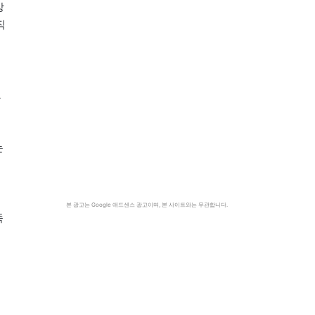
상
직
으
는
본 광고는 Google 애드센스 광고이며, 본 사이트와는 무관합니다.
죽