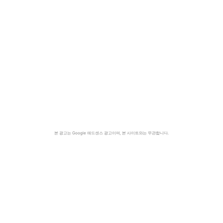
본 광고는 Google 애드센스 광고이며, 본 사이트와는 무관합니다.