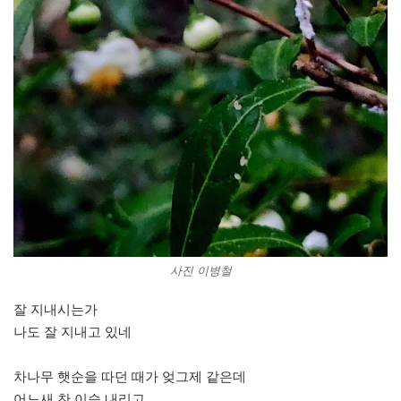
사진 이병철
잘 지내시는가
나도 잘 지내고 있네
차나무 햇순을 따던 때가 엊그제 같은데
어느새 찬 이슬 내리고