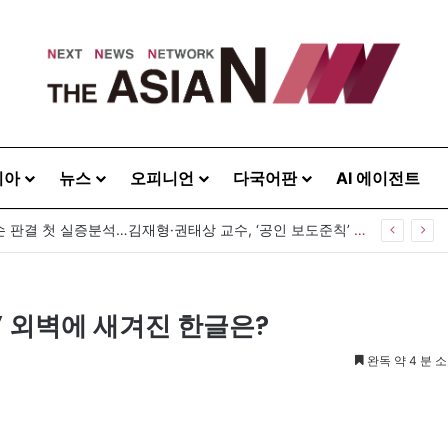
시아
뉴스
오피니언
다국어판
AI 에이전트
공인 명예훼손 판결 첫 실증분석…김재형·권태상 교수, ‘공인 보도준칙’ 제안도
 외벽에 새겨진 한글은?
완독 약 4 분 