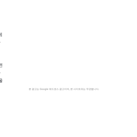
에
자
면
나
올
본 광고는 Google 애드센스 광고이며, 본 사이트와는 무관합니다.