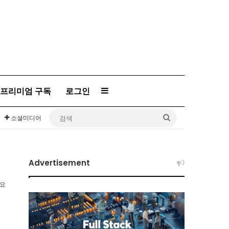
프리미엄 구독
로그인
Sidebar
검
소셜미디어
색
Advertisement
소요