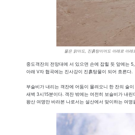
물은 맑아도, 진흙탕이어도 아래로 아래로
중도객잔의 전망대에 서 있으면 손에 잡힐 듯 앞에는 5,
아래 V자 협곡에는 진사강이 진흙탕물이 되어 흐른다.
부슬비가 내리는 객잔에 어둠이 몰려오니 한 잔의 술이
새벽 3시15분이다. 객잔 밖에는 여전히 보슬비가 내린다
왕산 여명만 바라본 나로서는 설산에서 맞이하는 여명을