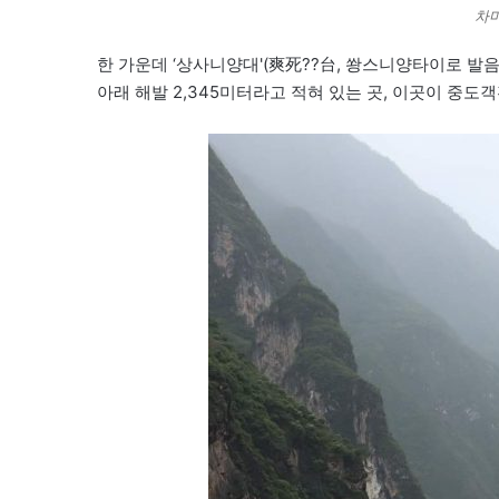
차마
한 가운데 ‘상사니양대'(爽死??台, 쐉스니양타이로 발음)를 세로
아래 해발 2,345미터라고 적혀 있는 곳, 이곳이 중도객잔(中