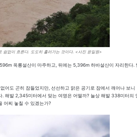
 쉼없이 흐른다. 도도히 흘러가는 것이다. <사진 윤일원>
596m 옥룡설산이 마주하고, 뒤에는 5,396m 하바설산이 자리한다. 
 없어도 곤히 잠들었지만, 선선하고 맑은 공기로 잠에서 깨어나 보니
. 해발 2,345미터에서 맞는 여명은 어떨까? 늘상 해발 338미터의 
 어찌 놓칠 수 있겠는가?