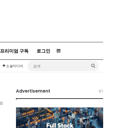
프리미엄 구독
로그인
Sidebar
검
소셜미디어
색
Advertisement
소요