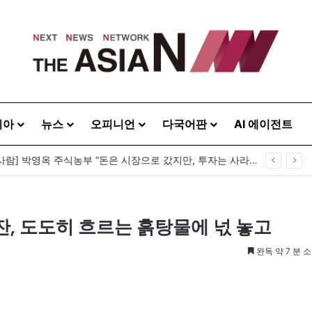
시아
뉴스
오피니언
다국어판
AI 에이전트
 등 뒤 1미터…“보이지 않는 자리에서 누구를 지킨다는 것”
, 도도히 흐르는 흙탕물에 넋 놓고
완독 약 7 분 