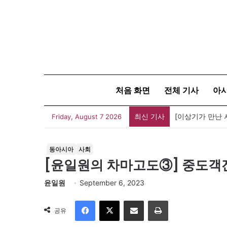
처음 화면
전체 기사
아
최신 기사
[신간] 대통령의
Friday, August 7 2026
동아시아
사회
[윤일원의 차마고도③] 중도객잔
윤일원
September 6, 2023
Facebook
X
이메일
인쇄
공유