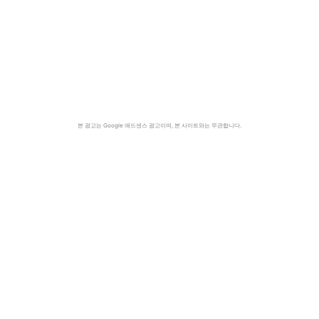
본 광고는 Google 애드센스 광고이며, 본 사이트와는 무관합니다.