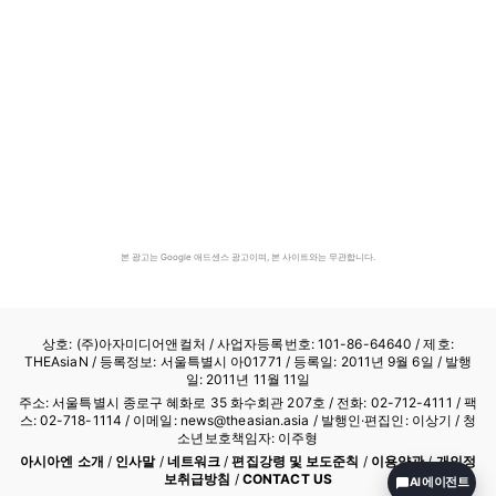
본 광고는 Google 애드센스 광고이며, 본 사이트와는 무관합니다.
상호: (주)아자미디어앤컬처 /
사업자등록번호: 101-86-64640
/ 제호:
THEAsiaN / 등록정보: 서울특별시 아01771 / 등록일: 2011년 9월 6일 / 발행
일: 2011년 11월 11일
주소: 서울특별시 종로구 혜화로 35 화수회관 207호 / 전화: 02-712-4111 /
팩
스: 02-718-1114
/ 이메일: news@theasian.asia / 발행인·편집인: 이상기 / 청
소년보호책임자: 이주형
아시아엔 소개
/
인사말
/
네트워크
/
편집강령 및 보도준칙
/
이용약관
/
개인정
보취급방침
/
CONTACT US
AI 에이전트