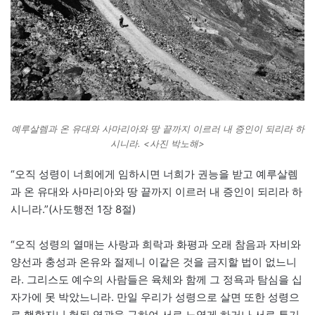
예루살렘과 온 유대와 사마리아와 땅 끝까지 이르러 내 증인이 되리라 하
시니라. <사진 박노해>
“오직 성령이 너희에게 임하시면 너희가 권능을 받고 예루살렘
과 온 유대와 사마리아와 땅 끝까지 이르러 내 증인이 되리라 하
시니라.”(사도행전 1장 8절)
“오직 성령의 열매는 사랑과 희락과 화평과 오래 참음과 자비와
양선과 충성과 온유와 절제니 이같은 것을 금지할 법이 없느니
라. 그리스도 예수의 사람들은 육체와 함께 그 정욕과 탐심을 십
자가에 못 박았느니라. 만일 우리가 성령으로 살면 또한 성령으
로 행할지니 헛된 영광을 구하여 서로 노엽게 하거나 서로 투기