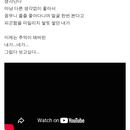
생각난다
마냥 다른 생각없이 좋아서
꽁무니 졸졸 쫓아다니며 얼굴 한번 본다고
피곤함을 마일리지 쌓듯 쌓던 내가
이제는 추억이 돼버린
내가…네가…
그립다 보고싶다…