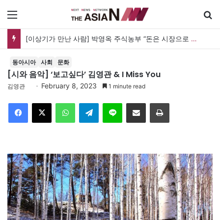
메뉴
[이상기가 만난 사람] 박영옥 주식농부 “돈은 시장으로 갔지만, 투자는 사라지고 거래만 남았다”
동아시아
사회
문화
[시와 음악] ‘보고싶다’ 김영관 & I Miss You
February 8, 2023
김영관
1 minute read
Facebook
X
WhatsApp
Telegram
Line
이메일
인쇄