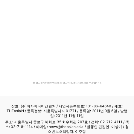
본 광고는 Google 애드센스 광고이며, 본 사이트와는 무관합니다.
상호: (주)아자미디어앤컬처 /
사업자등록번호: 101-86-64640
/ 제호:
THEAsiaN / 등록정보: 서울특별시 아01771 / 등록일: 2011년 9월 6일 / 발행
일: 2011년 11월 11일
주소: 서울특별시 종로구 혜화로 35 화수회관 207호 / 전화: 02-712-4111 /
팩
스: 02-718-1114
/ 이메일: news@theasian.asia / 발행인·편집인: 이상기 / 청
소년보호책임자: 이주형