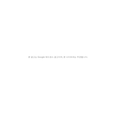
본 광고는 Google 애드센스 광고이며, 본 사이트와는 무관합니다.