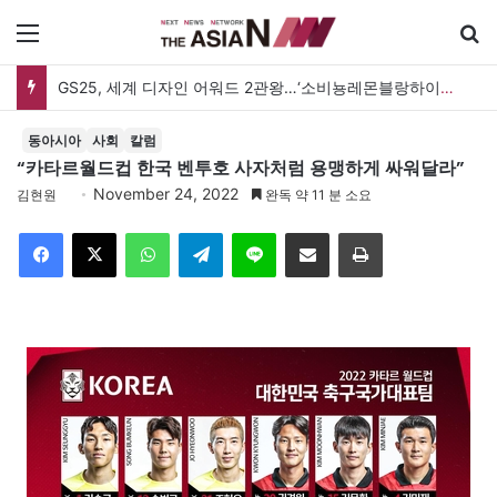
메뉴
GS25, 세계 디자인 어워드 2관왕…‘소비뇽레몬블랑하이볼’ 디자인 경쟁력 인정
동아시아
사회
칼럼
“카타르월드컵 한국 벤투호 사자처럼 용맹하게 싸워달라”
November 24, 2022
김현원
완독 약 11 분 소요
Facebook
X
WhatsApp
Telegram
Line
이메일
인쇄