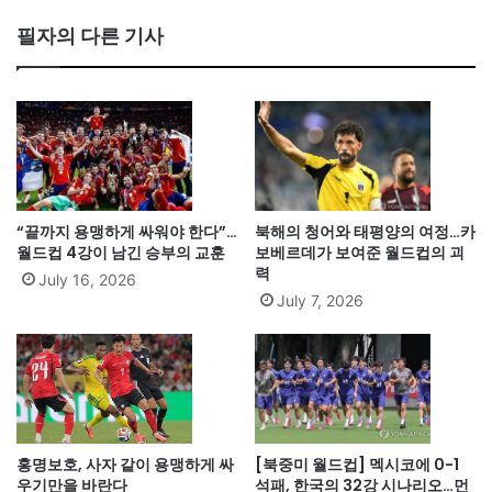
필자의 다른 기사
“끝까지 용맹하게 싸워야 한다”…
북해의 청어와 태평양의 여정…카
월드컵 4강이 남긴 승부의 교훈
보베르데가 보여준 월드컵의 괴
력
July 16, 2026
July 7, 2026
홍명보호, 사자 같이 용맹하게 싸
[북중미 월드컵] 멕시코에 0-1
우기만을 바란다
석패, 한국의 32강 시나리오…먼