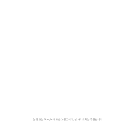
본 광고는 Google 애드센스 광고이며, 본 사이트와는 무관합니다.