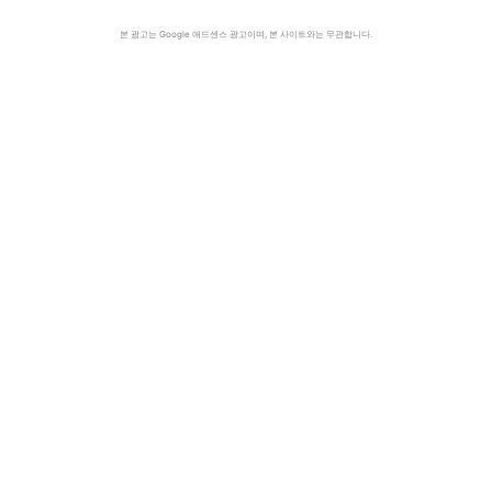
본 광고는 Google 애드센스 광고이며, 본 사이트와는 무관합니다.