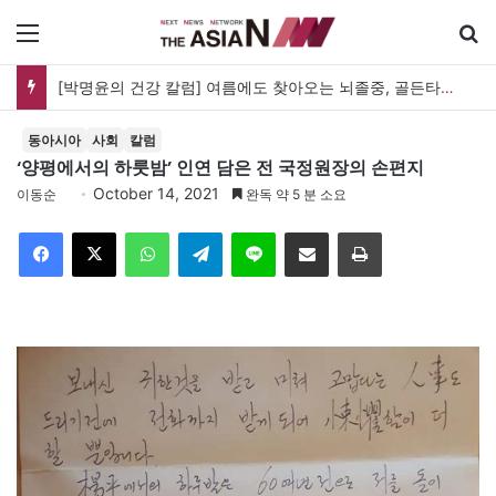
메뉴
[박명윤의 건강 칼럼] 여름에도 찾아오는 뇌졸중, 골든타임을 지켜라
동아시아
사회
칼럼
‘양평에서의 하룻밤’ 인연 담은 전 국정원장의 손편지
October 14, 2021
이동순
완독 약 5 분 소요
Facebook
X
WhatsApp
Telegram
Line
이메일
인쇄