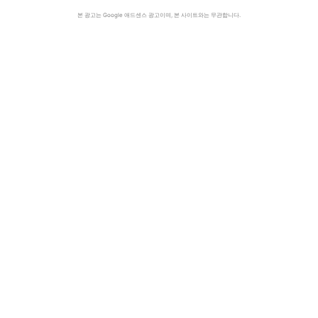
본 광고는 Google 애드센스 광고이며, 본 사이트와는 무관합니다.