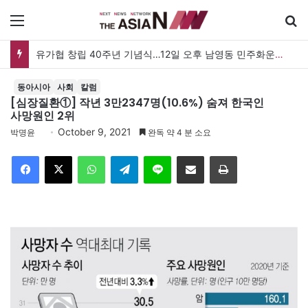
메뉴
유가협 창립 40주년 기념식…12일 오후 남영동 민주화운동기념관
동아시아
사회
칼럼
[심장질환①] 작년 3만2347명(10.6%) 숨져 한국인
사망원인 2위
October 9, 2021
박명윤
완독 약 4 분 소요
Facebook
X
WhatsApp
Telegram
Line
이메일
인쇄