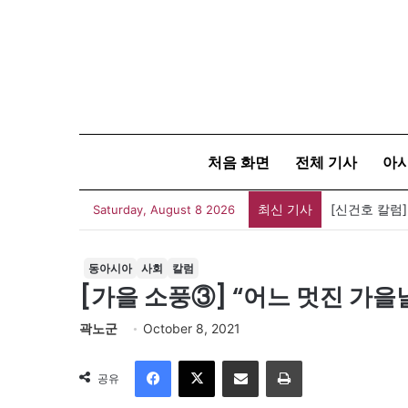
처음 화면
전체 기사
아
최신 기사
유가협 창립 
Saturday, August 8 2026
동아시아
사회
칼럼
[가을 소풍③] “어느 멋진 가을
곽노군
October 8, 2021
Facebook
X
이메일
인쇄
공유