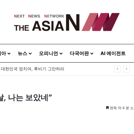
시아
뉴스
오피니언
다국어판
AI 에이전트
40주년 기념식…12일 오후 남영동 민주화운동기념관
날, 나는 보았네”
완독 약 4 분 