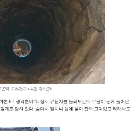
 잔뜩 고여있다 <사진 곽노군>
까본 ET 생각뿐이다. 잠시 유원지를 둘러보는데 우물이 눈에 들어온
 덮개로 닫혀 있다. 슬며시 밀치니 샘에 물이 잔뜩 고여있고 타래박도