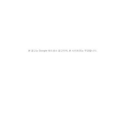
본 광고는 Google 애드센스 광고이며, 본 사이트와는 무관합니다.