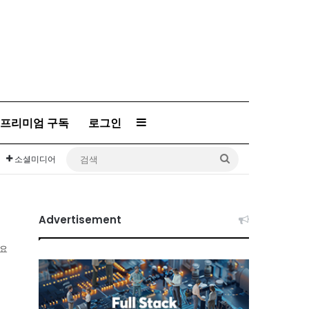
프리미엄 구독
로그인
Sidebar
검
소셜미디어
색
Advertisement
소요