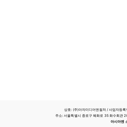
상호: (주)아자미디어앤컬처 /
사업자등록번호
주소: 서울특별시 종로구 혜화로 35 화수회관 207호 
아시아엔 