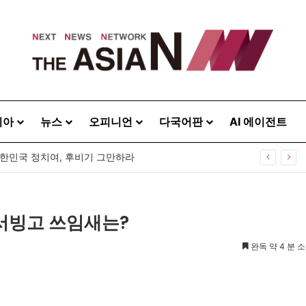
시아
뉴스
오피니언
다국어판
AI 에이전트
대한민국 정치여, 후비기 그만하라
 서빙고 쓰임새는?
완독 약 4 분 