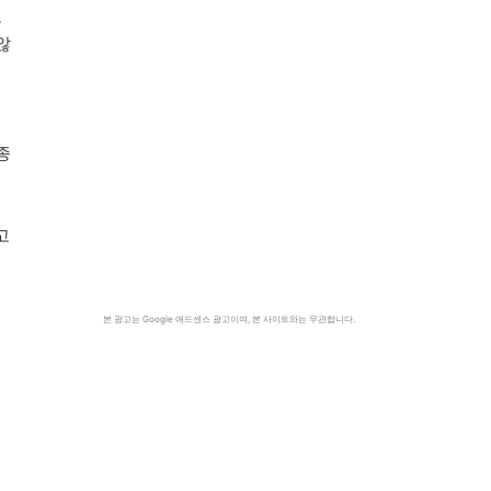
도
않
종
고
본 광고는 Google 애드센스 광고이며, 본 사이트와는 무관합니다.