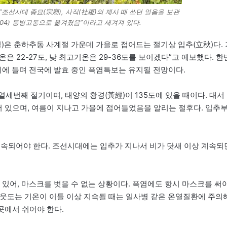
“조선시대 종묘(宗廟), 사직(社稷)의 제사 때 쓰던 얼음을 보관
504) 동빙고동으로 옮겨졌음”이라고 새겨져 있다.
일)은 춘하추동 사계절 가운데 가을로 접어드는 절기상 입추(立秋)다. 
은 22-27도, 낮 최고기온은 29-36도를 보이겠다”고 예보했다. 한
에 들며 전국에 발효 중인 폭염특보는 유지될 전망이다.
열세번째 절기이며, 태양의 황경(黃經)이 135도에 있을 때이다. 대서
에 들어 있으며, 여름이 지나고 가을에 접어들었음을 알리는 절후다. 입추
계속되어야 한다. 조선시대에는 입추가 지나서 비가 닷새 이상 계속되
있어, 마스크를 벗을 수 없는 상황이다. 폭염에도 항시 마스크를 써
를 웃도는 기온이 이틀 이상 지속될 때는 일사병 같은 온열질환에 주의
곳에서 쉬어야 한다.