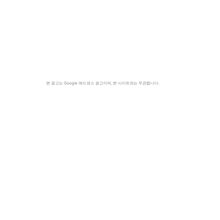
본 광고는 Google 애드센스 광고이며, 본 사이트와는 무관합니다.