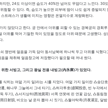
적하지만, 24도 이상이면 습도가 40%만 넘어도 무덥다고 느낀다. 30
위험할 수 있다. 즉, 습도가 높으면 피부에 땀이 나도 쉽게 증발되지 
. 열 스트레스가 생활에 미치는 영향은 온열지수로 계량화된다.
가지 않았다고 한다. 궁 안에서 더위를 피할 수 있는 경복궁의 경회루
시절 더위를 먹어 기절한 적이 있었을 정도로 더위 때문에 고생했다. 성
다.
놋쇠 쟁반에 얼음을 가득 담아 동서남북에 하나씩 두고 더위를 식혔다
얼음을 채취해 얼음창고에 저장했다가 필요할 때 꺼내 썼다.
 위한 서빙고, 그리고 왕실 전용 내빙고(內氷庫)가 있었다.
위를 식히는 여덟 가지 일)라는 시를 지었다. 여덟 가지 일이란 △송단호
遷, 홰나무 그늘에서 그네 타기), △허각투호(虛閣投壺, 빈 누각에서
둑 두기), △서지상하(西池賞荷) 서쪽 연못에 핀 연꽃 감상, △동림청
(雨日射韻, 비오는 날 운자 뽑아 시 짓기), △월야탁족(月夜濯足, 달밤