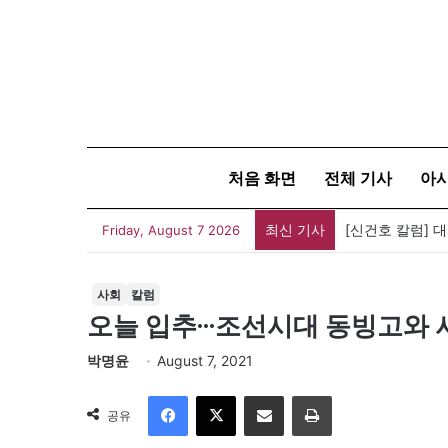
처음 화면
전체 기사
아
최신 기사
[신건호 칼럼] 
Friday, August 7 2026
사회
칼럼
오늘 입추···조선시대 동빙고와
박명윤
August 7, 2021
Facebook
X
이메일
인쇄
공유