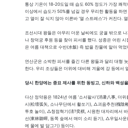
통상 기온이 18-20도일 때 습도 60% 정도가 가장 쾌
이상에서 습도가 50%를 넘길 경우 무리한 활동을 하면 
고 열이 잘 식지 않아 이른바 ‘열 스트레스’가 커진다
조선시대 왕들은 아무리 더운 날씨에도 궁궐 밖으로 나
나 창덕궁 후원 등을 찾아 피서를 했다. 성종은 어린 
은 여름 대책으로 수반(水飯) 즉 밥을 찬물에 말아 먹었
연산군은 소박한 피서를 즐긴 다른 왕들과 달리 대형 
한다. 우리 조상들은 더위에 대비해 겨울에 강 등에서 
당시 한양에는 종묘 제사를 위한 동빙고, 신하와 백성을
다산 정약용은 1824년 여름 ‘소서팔사’(消暑八事, 더
시(松壇弧矢, 소나무단에서 활쏘기), △괴음추천(槐陰楸
투호 놀이), △청점혁기(淸?奕棋, 시원한 대자리에서 바
선(東林聽蟬, 동쪽 숲에서 매미 소리 듣기), △우일사운
에 물에 발 담그기) 등이다.