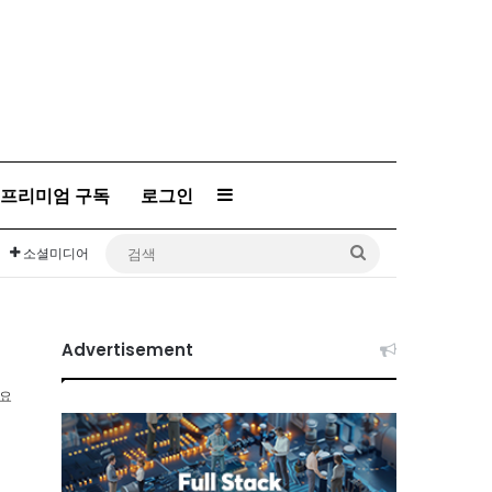
프리미엄 구독
로그인
Sidebar
검
소셜미디어
색
Advertisement
소요