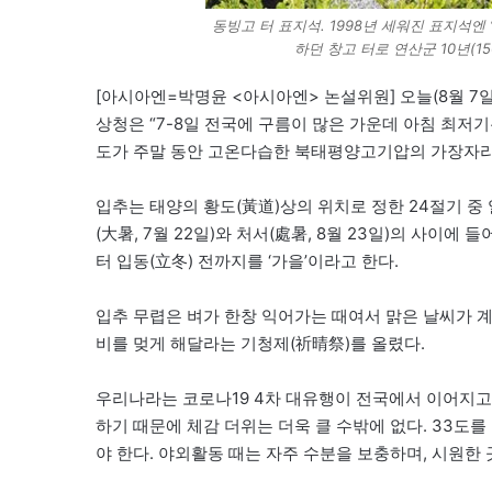
동빙고 터 표지석. 1998년 세워진 표지석엔 
하던 창고 터로 연산군 10년(1
[아시아엔=박명윤 <아시아엔> 논설위원] 오늘(8월 7
상청은 “7-8일 전국에 구름이 많은 가운데 아침 최저기온
도가 주말 동안 고온다습한 북태평양고기압의 가장자리
입추는 태양의 황도(黃道)상의 위치로 정한 24절기 중 
(大暑, 7월 22일)와 처서(處暑, 8월 23일)의 사이
터 입동(立冬) 전까지를 ‘가을’이라고 한다.
입추 무렵은 벼가 한창 익어가는 때여서 맑은 날씨가 
비를 멎게 해달라는 기청제(祈晴祭)를 올렸다.
우리나라는 코로나19 4차 대유행이 전국에서 이어지고 
하기 때문에 체감 더위는 더욱 클 수밖에 없다. 33도
야 한다. 야외활동 때는 자주 수분을 보충하며, 시원한 