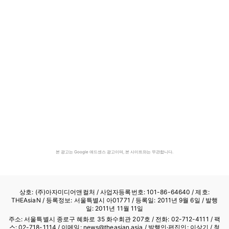
본 광고는 Google 애드센스 광고이며, 본 사이트와는 무관합니다.
상호: (주)아자미디어앤컬처 /
사업자등록번호: 101-86-64640
/ 제호:
THEAsiaN / 등록정보: 서울특별시 아01771 / 등록일: 2011년 9월 6일 / 발행
일: 2011년 11월 11일
주소: 서울특별시 종로구 혜화로 35 화수회관 207호 / 전화: 02-712-4111 /
팩
스: 02-718-1114
/ 이메일: news@theasian.asia / 발행인·편집인: 이상기 / 청