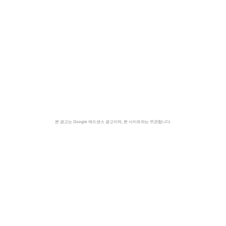
본 광고는 Google 애드센스 광고이며, 본 사이트와는 무관합니다.