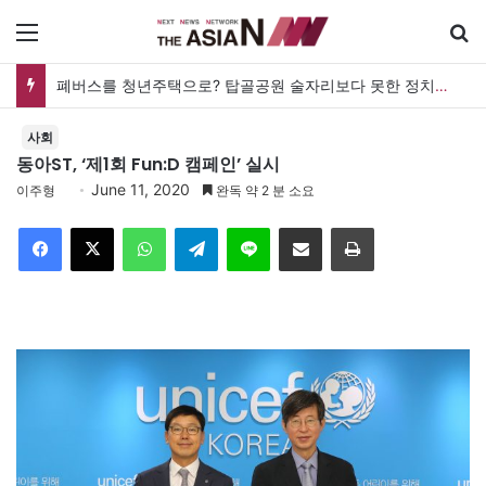
메뉴
폐버스를 청년주택으로? 탑골공원 술자리보다 못한 정치의 상상력
사회
동아ST, ‘제1회 Fun:D 캠페인’ 실시
June 11, 2020
이주형
완독 약 2 분 소요
Facebook
X
WhatsApp
Telegram
Line
이메일
인쇄