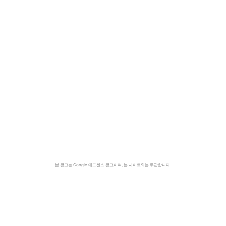
본 광고는 Google 애드센스 광고이며, 본 사이트와는 무관합니다.