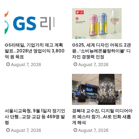
GS리테일, 기업가치 제고 계획
GS25, 세계 디자인 어워드 2관
발표…2028년 영업이익 3,800
왕…‘소비뇽레몬블랑하이볼’ 디
억 원 목표
자인 경쟁력 인정
August 7, 2026
August 7, 2026
서울시교육청, 9월 1일자 정기인
경복대 교수진, 디지털 미디어아
사 단행…교장·교감 등 469명 발
트 페스타 참가…AI로 민화 새롭
령
게 해석
August 7, 2026
August 7, 2026