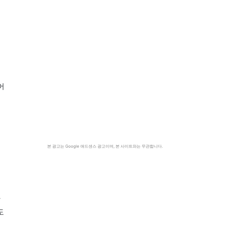
어
기
본 광고는 Google 애드센스 광고이며, 본 사이트와는 무관합니다.
는
학
도