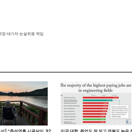
국장·대기자·논설위원 역임
선] “추석연휴 시골살이, 92
미국 대학, 취업도 잘 되고 연봉도 높은 