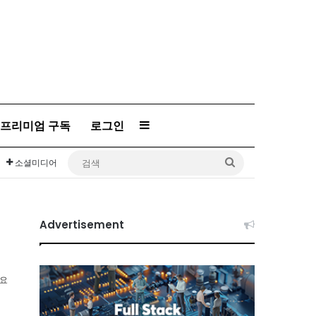
프리미엄 구독
로그인
Sidebar
검
소셜미디어
색
Advertisement
소요