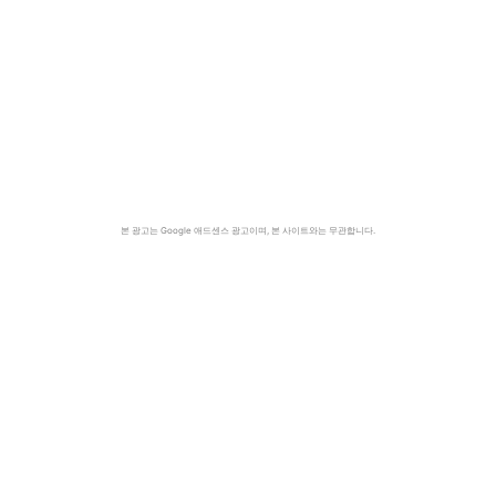
본 광고는 Google 애드센스 광고이며, 본 사이트와는 무관합니다.