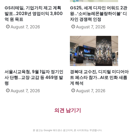
GS리테일, 기업가치 제고 계획
GS25, 세계 디자인 어워드 2관
발표…2028년 영업이익 3,800
왕…‘소비뇽레몬블랑하이볼’ 디
억 원 목표
자인 경쟁력 인정
August 7, 2026
August 7, 2026
서울시교육청, 9월 1일자 정기인
경복대 교수진, 디지털 미디어아
사 단행…교장·교감 등 469명 발
트 페스타 참가…AI로 민화 새롭
령
게 해석
August 7, 2026
August 7, 2026
의견 남기기
본 광고는 Google 애드센스 광고이며, 본 사이트와는 무관합니다.