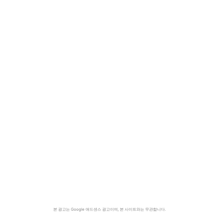
본 광고는 Google 애드센스 광고이며, 본 사이트와는 무관합니다.