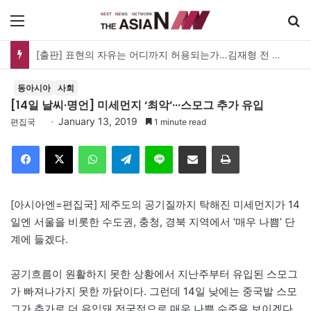
메뉴
[출판] 표현의 자유는 어디까지 허용되는가…김재형 전 대법관 ‘언론과 인격권’
동아시아
사회
[14일 날씨·명언] 미세먼지 ‘최악’···스모그 추가 유입
January 13, 2019
편집국
1 minute read
Facebook
X
WhatsApp
Telegram
Line
이메일
인쇄
[아시아엔=편집국] 제주도의 공기질까지 탁해진 미세먼지가 14
일엔 서울을 비롯한 수도권, 충청, 경북 지역에서 ‘매우 나쁨’ 단
계에 들겠다.
공기흐름이 원활하지 못한 상황에서 지난주부터 유입된 스모그
가 빠져나가지 못한 까닭이다. 그런데 14일 낮에는 중국발 스모
그가 추가로 더 유입돼 전국적으로 매우 나쁨 수준을 보이겠다.