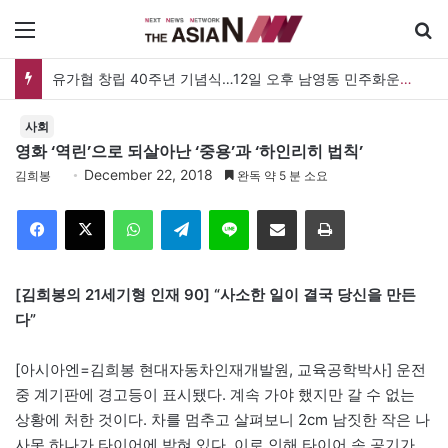
메뉴
유가협 창립 40주년 기념식…12일 오후 남영동 민주화운동기념관
사회
영화 ‘역린’으로 되살아난 ‘중용’과 ‘하인리히 법칙’
December 22, 2018
김희봉
완독 약 5 분 소요
Facebook
X
WhatsApp
Telegram
Line
이메일
인쇄
[김희봉의 21세기형 인재 90] “사소한 일이 결국 당신을 만든
다”
[아시아엔=김희봉 현대자동차인재개발원, 교육공학박사] 운전
중 계기판에 경고등이 표시됐다. 계속 가야 했지만 갈 수 없는
상황에 처한 것이다. 차를 멈추고 살펴보니 2cm 남짓한 작은 나
사못 하나가 타이어에 박혀 있다. 이로 인해 타이어 속 공기가