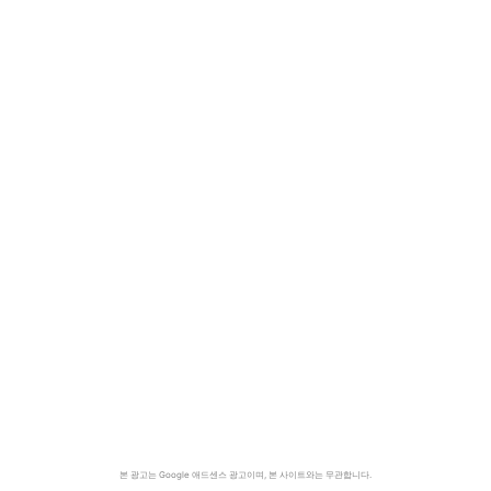
본 광고는 Google 애드센스 광고이며, 본 사이트와는 무관합니다.