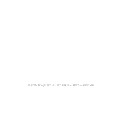
본 광고는 Google 애드센스 광고이며, 본 사이트와는 무관합니다.