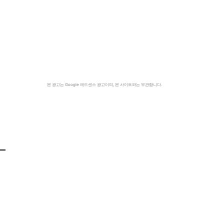
본 광고는 Google 애드센스 광고이며, 본 사이트와는 무관합니다.