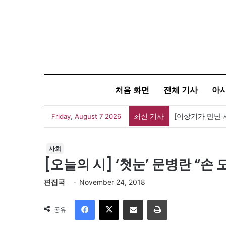
처음 화면
전체 기사
아
최신 기사
Friday, August 7 2026
사회
[오늘의 시] ‘첫눈’ 문병란 “손
편집국
November 24, 2018
Facebook
X
이메일
인쇄
공유