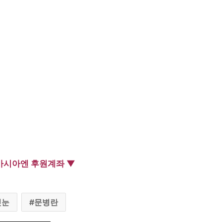
아시아엔 후원계좌 ▼
첫눈
문병란