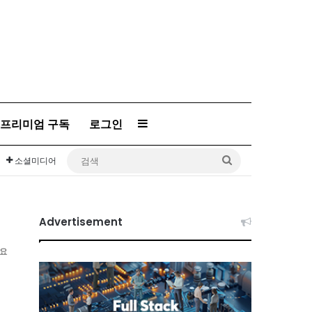
프리미엄 구독
로그인
Sidebar
검
소셜미디어
색
Advertisement
소요