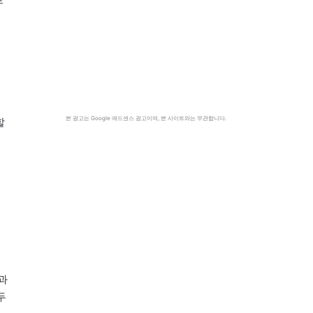
본 광고는 Google 애드센스 광고이며, 본 사이트와는 무관합니다.
할
과
두