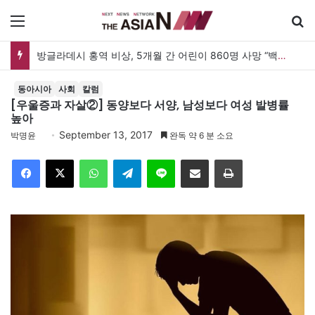
메뉴
방글라데시 홍역 비상, 5개월 간 어린이 860명 사망 “백신 조달 시스템 변경이 화근”
동아시아
사회
칼럼
[우울증과 자살②] 동양보다 서양, 남성보다 여성 발병률
높아
September 13, 2017
박명윤
완독 약 6 분 소요
Facebook
X
WhatsApp
Telegram
Line
이메일
인쇄