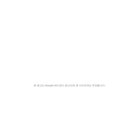
본 광고는 Google 애드센스 광고이며, 본 사이트와는 무관합니다.