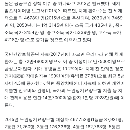
높은 공공보건 정책 이슈 중 하나라고 2012년 발표했다. 세계
알츠하이머병 보고서(2015)에 따르면, 치매 환자 수는 전 세계
적으로 약 4678만 명(2015년)으로 추산되며, 2030년에 7469
만 명, 2050년에는 1억 3145만 명(저소득 국가 435만 명, 중저
소득 국가 3154만 명, 중고소득 국가 5339만 명, 고소득 국가
4218만 명)으로 증가할 것으로 예측하고 있다.
국민건강보험공단 자료(2017년)에 따르면 우리나라 전체 치매
환자는 총 72만4800여명으로 이 중 여성이 51만7500여명으로
남성보다 많다. 치매 유병률은 10.2%이다. 치매 전 단계인 경도
인지(認知) 장애환자는 199만여명(유병률 27.8%)으로 최근 5년
사이 4.3배 증가했다. 한편 중앙치매센터 자료에 의하면 개인이
지불한 진료비와 간병비, 국가의 노인장기요양보험 지출 등 치
매 관리비용은 연간 14조7000억원(환자 1인당 2028만원)에 이
른다.
2015년 노인장기요양보험 대상자 467,752명(1등급 37,921명,
2등급 71,260명, 3등급 176,336명, 4등급 162,763명, 5등급