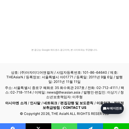
본 광고는 Google 애드센스 광고이며, 본 사이트와는 무관합니다.
상호: (주)아자미디어앤컬처 /
사업자등록번호: 101-86-64640
/ 제호:
THEAsiaN / 등록정보: 서울특별시 아01771 / 등록일: 2011년 9월 6일 / 발행
일: 2011년 11월 11일
주소: 서울특별시 종로구 혜화로 35 화수회관 207호 / 전화: 02-712-4111 /
팩
스: 02-718-1114
/ 이메일: news@theasian.asia / 발행인·편집인: 이상기 / 청
소년보호책임자: 이주형
아시아엔 소개
/
인사말
/
네트워크
/
편집강령 및 보도준칙
/
이용약관
/
개인정
보취급방침
/
CONTACT US
AI 에이전트
© Copyright
2026
, THE AsiaN ALL RIGHTS RESERVED