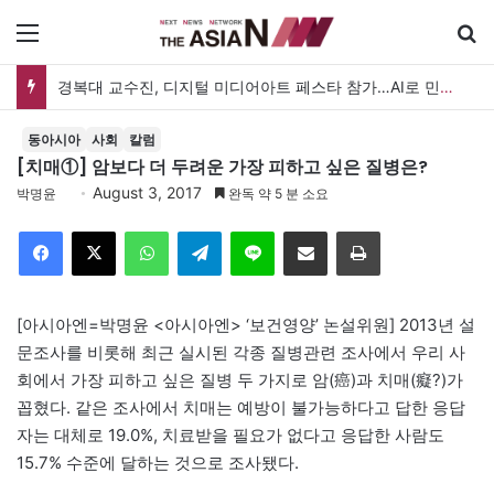
메뉴
경복대 교수진, 디지털 미디어아트 페스타 참가…AI로 민화 새롭게 해석
동아시아
사회
칼럼
[치매①] 암보다 더 두려운 가장 피하고 싶은 질병은?
August 3, 2017
박명윤
완독 약 5 분 소요
Facebook
X
WhatsApp
Telegram
Line
이메일
인쇄
[아시아엔=박명윤 <아시아엔> ‘보건영양’ 논설위원] 2013년 설
문조사를 비롯해 최근 실시된 각종 질병관련 조사에서 우리 사
회에서 가장 피하고 싶은 질병 두 가지로 암(癌)과 치매(癡?)가
꼽혔다. 같은 조사에서 치매는 예방이 불가능하다고 답한 응답
자는 대체로 19.0%, 치료받을 필요가 없다고 응답한 사람도
15.7% 수준에 달하는 것으로 조사됐다.