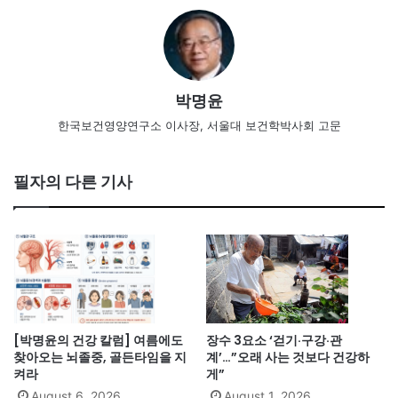
박명윤
한국보건영양연구소 이사장, 서울대 보건학박사회 고문
필자의 다른 기사
[박명윤의 건강 칼럼] 여름에도
장수 3요소 ‘걷기·구강·관
찾아오는 뇌졸중, 골든타임을 지
계’…”오래 사는 것보다 건강하
켜라
게”
August 6, 2026
August 1, 2026