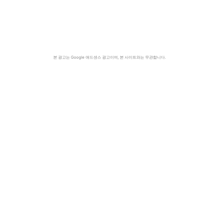
본 광고는 Google 애드센스 광고이며, 본 사이트와는 무관합니다.