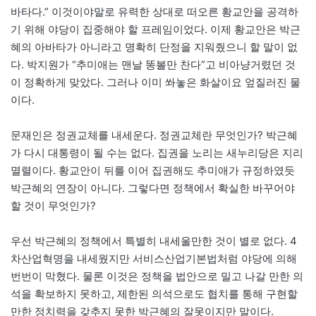
바타다.” 이것이야말로 유력한 상대로 떠오른 황교안을 공격하
기 위해 야당이 집중해야 할 프레임이었다. 이제 황교안은 박근
혜의 아바타가 아니라고 명확히 단정을 지워줬으니 할 말이 없
다. 박지원가 “추미애는 맨날 똥볼만 찬다”고 비아냥거렸던 것
이 정확하게 맞았다. 그러나 이미 쏴놓은 화살이요 엎질러진 물
이다.
문재인은 정권교체를 내세운다. 정권교체란 무엇인가? 박근혜
가 다시 대통령이 될 수는 없다. 집권을 노리는 새누리당은 지리
멸렬이다. 황교안이 뒤를 이어 집권해도 추미애가 규정하였듯
박근혜의 연장이 아니다. 그렇다면 정책에서 확실한 바꾸어야
할 것이 무엇인가?
우선 박근혜의 정책에서 특별히 내세울만한 것이 별로 없다. 4
차산업혁명을 내세웠지만 서비스산업기본법처럼 야당에 의해
번번이 막혔다. 물론 이것은 정책을 법안으로 밀고 나갈 만한 의
석을 확보하지 못하고, 제한된 의석으로도 협치를 통해 구현할
만한 정치력을 갖추지 못한 박근혜의 잘못이지만 말이다.