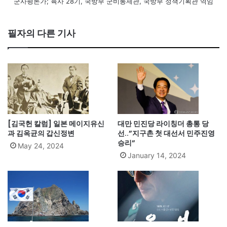
군사평론가; 육사 28기, 국방부 군비통제관, 국방부 정책기획관 역임
필자의 다른 기사
[김국헌 칼럼] 일본 메이지유신
대만 민진당 라이칭더 총통 당
과 김옥균의 갑신정변
선..”지구촌 첫 대선서 민주진영
승리”
May 24, 2024
January 14, 2024