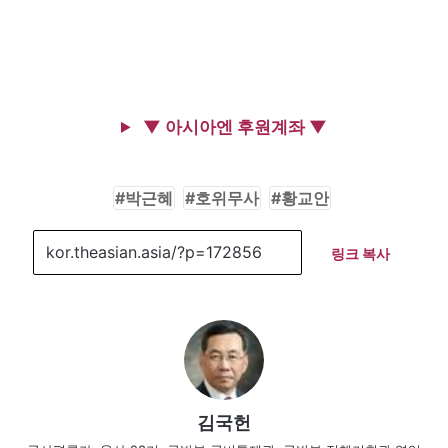
▼ 아시아엔 후원계좌 ▼
박근혜
호위무사
황교안
링크 복사
김국헌