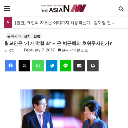
메뉴
[출판] 표현의 자유는 어디까지 허용되는가…김재형 전 대법관 ‘언론과 인격권’
동아시아
정치
칼럼
황교안은 ‘기가 막힐 죄’ 지은 박근혜의 호위무사인가?
February 7, 2017
김국헌
완독 약 4 분 소요
Facebook
X
WhatsApp
Telegram
Line
이메일
인쇄