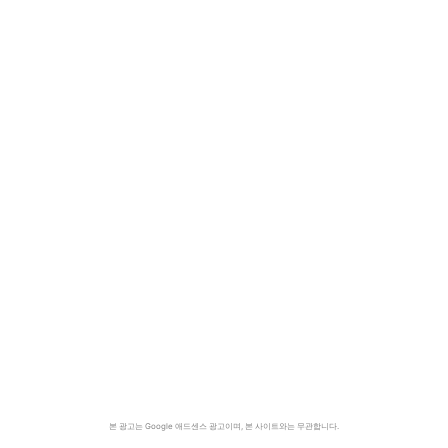
본 광고는 Google 애드센스 광고이며, 본 사이트와는 무관합니다.