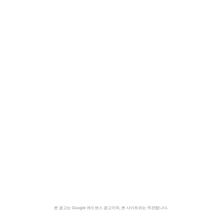
본 광고는 Google 애드센스 광고이며, 본 사이트와는 무관합니다.