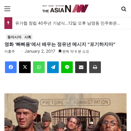
메뉴
유가협 창립 40주년 기념식…12일 오후 남영동 민주화운동기념관
동아시아
사회
영화 ‘빠삐용’에서 배우는 정유년 메시지 “포기하지마”
January 2, 2017
이홍주
완독 약 4 분 소요
Facebook
X
WhatsApp
Telegram
Line
이메일
인쇄