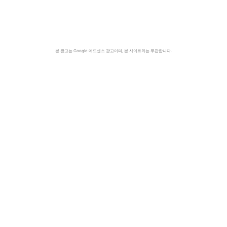
본 광고는 Google 애드센스 광고이며, 본 사이트와는 무관합니다.