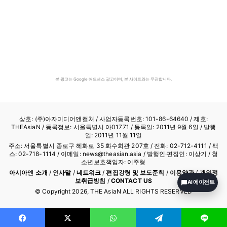
본 광고는 Google 애드센스 광고이며, 본 사이트와는 무관합니다.
상호: (주)아자미디어앤컬처 /
사업자등록번호: 101-86-64640
/ 제호:
THEAsiaN / 등록정보: 서울특별시 아01771 / 등록일: 2011년 9월 6일 / 발행
일: 2011년 11월 11일
주소: 서울특별시 종로구 혜화로 35 화수회관 207호 / 전화: 02-712-4111 /
팩
스: 02-718-1114
/ 이메일: news@theasian.asia / 발행인·편집인: 이상기 / 청
소년보호책임자: 이주형
아시아엔 소개
/
인사말
/
네트워크
/
편집강령 및 보도준칙
/
이용약관
/
개인정
보취급방침
/
CONTACT US
AI 에이전트
© Copyright
2026
, THE AsiaN ALL RIGHTS RESERVED