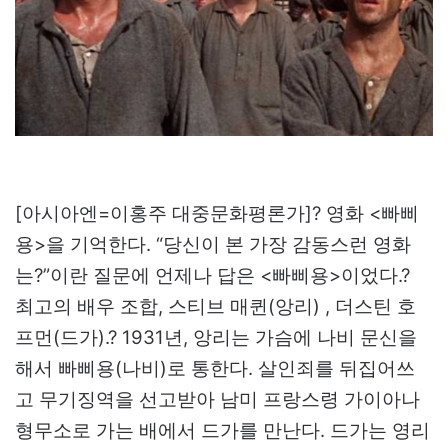
[아시아엔=이홍주 대중문화평론가]? 영화 <빠삐
용>을 기억한다. “당신이 본 가장 감동스런 영화
는?”이란 질문에 언제나 답은 <빠삐용>이었다.?
최고의 배우 조합, 스티브 매퀸(앙리) , 더스틴 호
프먼(드가).? 1931년, 앙리는 가슴에 나비 문신을
해서 빠삐용(나비)로 통한다. 살인죄를 뒤집어쓰
고 무기징역을 선고받아 남미 프랑스령 가이아나
형무소로 가는 배에서 드가를 만난다. 드가는 영리