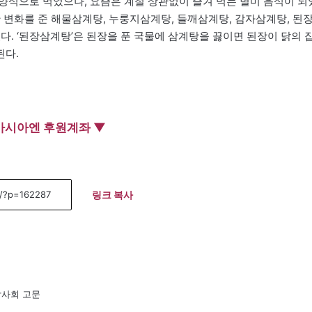
양식으로 먹었으나, 요즘은 계절 상관없이 즐겨 먹는 별미 음식이 되
 변화를 준 해물삼계탕, 누룽지삼계탕, 들깨삼계탕, 감자삼계탕, 된
다. ‘된장삼계탕’은 된장을 푼 국물에 삼계탕을 끓이면 된장이 닭의 
된다.
아시아엔 후원계좌 ▼
링크 복사
박사회 고문