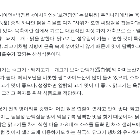
시아엔=박명윤 <아시아엔> ‘보건영양’ 논설위원] 우리나라에서는 육
六畜) 중의 하나인 닭을 귀물로 여겨 “사위가 오면 씨암탉을 잡는다”
 있다. 육축이란 집에서 기르는 대표적인 여섯 가지 가축으로 소ㆍ
양ㆍ돼지ㆍ개ㆍ닭을 말한다. 닭고기는 섬유질이 가늘고 연한 것이 특
, 쇠고기처럼 지방이 근육 속에 섞여있지 않기 때문에 맛이 담백하
화흡수가 잘되는 산성식품이다.
고기는 쇠고기ㆍ돼지고기ㆍ개고기 보다 단백가(蛋白價)와 아미노산
)가 높다. 메티오닌을 비롯한 필수아미노산이 많이 들어 있으며, 소화
고기 맛이 좋으나, 성장하면 암탉의 고기 맛이 더 좋다. 닭고기는 육
, 그리고 환자를 위한 식품으로 적당하다.
기 전의 병아리를 뜻한다. 어린 닭은 껍질이 연하고 맛이 좋다. 닭고
 이는 동물성 단백질을 많이 먹을수록 담백한 맛을 찾기 때문이다. 닭
삶은 닭고기를 차게 식힌 다음 마요네즈 소스를 듬뿍 친 채소 샐러드
처럼 찢어서 샐러드에 이용하기도 하는 한국식 닭고기 냉채와 유사하다