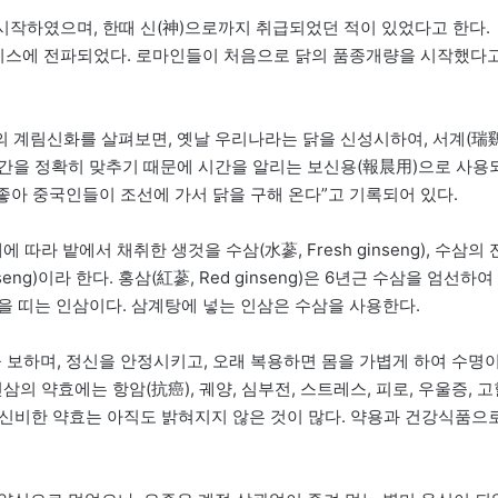
시작하였으며, 한때 신(神)으로까지 취급되었던 적이 있었다고 한다.
그리스에 전파되었다. 로마인들이 처음으로 닭의 품종개량을 시작했다
 계림신화를 살펴보면, 옛날 우리나라는 닭을 신성시하여, 서계(瑞鷄
간을 정확히 맞추기 때문에 시간을 알리는 보신용(報晨用)으로 사용
좋아 중국인들이 조선에 가서 닭을 구해 온다”고 기록되어 있다.
라 밭에서 채취한 생것을 수삼(水蔘, Fresh ginseng), 수삼의 
eng)이라 한다. 홍삼(紅蔘, Red ginseng)은 6년근 수삼을 엄선하여
을 띠는 인삼이다. 삼계탕에 넣는 인삼은 수삼을 사용한다.
 보하며, 정신을 안정시키고, 오래 복용하면 몸을 가볍게 하여 수명
의 약효에는 항암(抗癌), 궤양, 심부전, 스트레스, 피로, 우울증, 고
의 신비한 약효는 아직도 밝혀지지 않은 것이 많다. 약용과 건강식품으