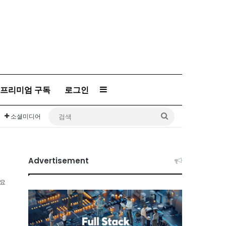
프리미엄 구독
로그인
Sidebar
검
소셜미디어
색
Advertisement
소요