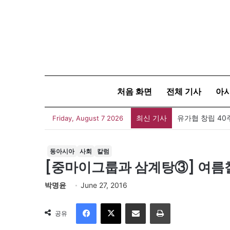
처음 화면
전체 기사
아
최신 기사
유가협 창립 4
Friday, August 7 2026
동아시아
사회
칼럼
[중마이그룹과 삼계탕③] 여름
박명윤
June 27, 2016
Facebook
X
이메일
인쇄
공유