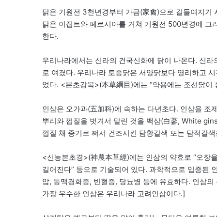
닭은 기원전 3천년경부터 가금(家禽)으로 길들여지기 
닭은 이집트와 페르시아를 거쳐 기원전 500년경에 
한다.
우리나라에서는 신라의 건국신화에 닭이 나온다. 신라의
로 여겼다. 우리나라 토종닭은 서양닭보다 영리하고 시
었다. <본초강목>(本草綱目)에는 “약용에는 조선닭이 
인삼은 오가과(五加科)에 속하는 다년초다. 인삼을 조제에 따
뿌리와 껍질을 벗겨서 말린 것을 백삼(白蔘, White gins
껍질 채 증기로 쪄서 건조시킨 담황갈색 또는 담적갈색
<신농본초경>(神農本草經)에는 인삼의 약효로 “오장을
길어진다” 등으로 기술되어 있다. 과학적으로 입증된 인삼
압, 동맥경화증, 빈혈증, 당뇨병 등에 유효하다. 인삼
가장 우수한 인삼은 우리나라 고려인삼이다.]