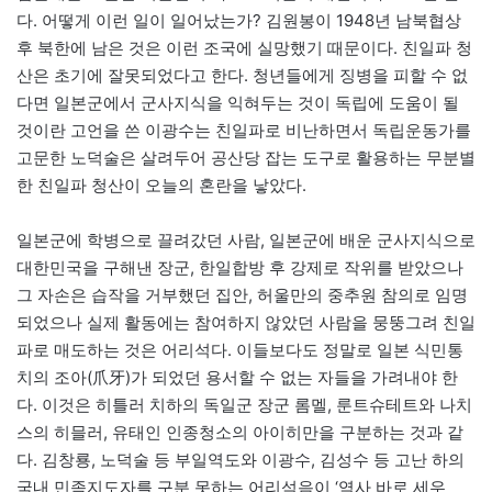
다. 어떻게 이런 일이 일어났는가? 김원봉이 1948년 남북협상
후 북한에 남은 것은 이런 조국에 실망했기 때문이다. 친일파 청
산은 초기에 잘못되었다고 한다. 청년들에게 징병을 피할 수 없
다면 일본군에서 군사지식을 익혀두는 것이 독립에 도움이 될
것이란 고언을 쓴 이광수는 친일파로 비난하면서 독립운동가를
고문한 노덕술은 살려두어 공산당 잡는 도구로 활용하는 무분별
한 친일파 청산이 오늘의 혼란을 낳았다.
일본군에 학병으로 끌려갔던 사람, 일본군에 배운 군사지식으로
대한민국을 구해낸 장군, 한일합방 후 강제로 작위를 받았으나
그 자손은 습작을 거부했던 집안, 허울만의 중추원 참의로 임명
되었으나 실제 활동에는 참여하지 않았던 사람을 뭉뚱그려 친일
파로 매도하는 것은 어리석다. 이들보다도 정말로 일본 식민통
치의 조아(爪牙)가 되었던 용서할 수 없는 자들을 가려내야 한
다. 이것은 히틀러 치하의 독일군 장군 롬멜, 룬트슈테트와 나치
스의 히믈러, 유태인 인종청소의 아이히만을 구분하는 것과 같
다. 김창룡, 노덕술 등 부일역도와 이광수, 김성수 등 고난 하의
국내 민족지도자를 구분 못하는 어리석음이 ‘역사 바로 세우