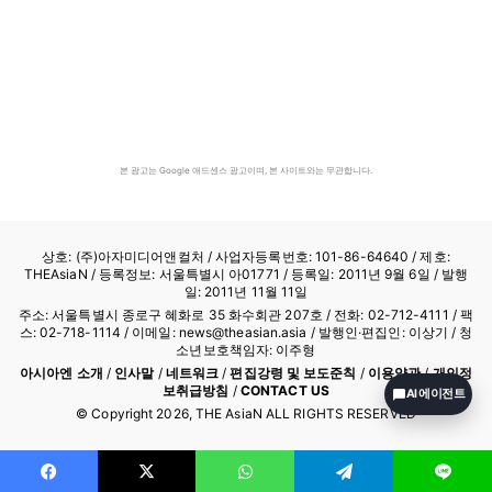
본 광고는 Google 애드센스 광고이며, 본 사이트와는 무관합니다.
상호: (주)아자미디어앤컬처 /
사업자등록번호: 101-86-64640
/ 제호:
THEAsiaN / 등록정보: 서울특별시 아01771 / 등록일: 2011년 9월 6일 / 발행
일: 2011년 11월 11일
주소: 서울특별시 종로구 혜화로 35 화수회관 207호 / 전화: 02-712-4111 /
팩
스: 02-718-1114
/ 이메일: news@theasian.asia / 발행인·편집인: 이상기 / 청
소년보호책임자: 이주형
아시아엔 소개
/
인사말
/
네트워크
/
편집강령 및 보도준칙
/
이용약관
/
개인정
보취급방침
/
CONTACT US
AI 에이전트
© Copyright
2026
, THE AsiaN ALL RIGHTS RESERVED