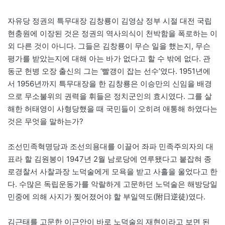
자유당 정권의 특무대장 김창룡이 김영삼 정부 시절 대전 국립
현충원에 이장된 것은 정권의 역사의식이 천박함을 폭로하는 이
외 다른 것이 아니다. 그들은 김창룡이 무슨 일을 했는지, 무슨
평가를 받았는지에 대해 아는 바가 없다고 할 수 밖에 없다. 관
동군 헌병 오장 출신의 그는 ‘빨갱이 잡는 선수’였다. 1951년에
서 1956년까지 특무대장을 한 김창룡은 이승만의 신임을 배경
으로 무소불위의 권력을 휘들은 정치군인의 효시였다. 그를 살
해한 허태영이 사형당했을 때 국민들이 오히려 애통해 하였다는
것은 무엇을 말하는가?
조선민족혁명당과 조선의용대를 이끌어 좌파 민족주의자의 대
표라 할 김원봉이 1947년 2월 남로당에 연루됐다고 붙잡혀 종
로경찰서 사찰과장 노덕술에게 모욕을 받고 사흘을 울었다고 한
다. 수많은 독립운동가를 악랄하게 고문하던 노덕술은 해방당일
민중에 의해 사지가 찢어졌어야 할 부일역도(附日逆徒)였다.
김근태를 고문한 이근안이 바로 노덕술의 재현이라고 보면 된