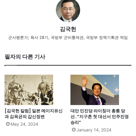
김국헌
군사평론가; 육사 28기, 국방부 군비통제관, 국방부 정책기획관 역임
필자의 다른 기사
[김국헌 칼럼] 일본 메이지유신
대만 민진당 라이칭더 총통 당
과 김옥균의 갑신정변
선..”지구촌 첫 대선서 민주진영
승리”
May 24, 2024
January 14, 2024