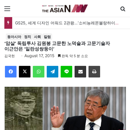
메뉴
GS25, 세계 디자인 어워드 2관왕…‘소비뇽레몬블랑하이볼’ 디자인 경쟁력 인정
동아시아
정치
사회
칼럼
‘암살’ 독립투사 김원봉 고문한 노덕술과 고문기술자
이근안은 ‘일란성쌍둥이’
August 17, 2015
김국헌
완독 약 5 분 소요
Facebook
X
WhatsApp
Telegram
Line
이메일
인쇄