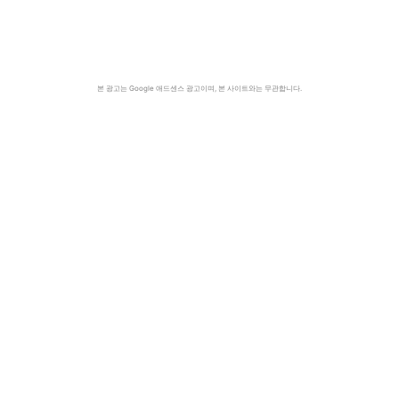
본 광고는 Google 애드센스 광고이며, 본 사이트와는 무관합니다.