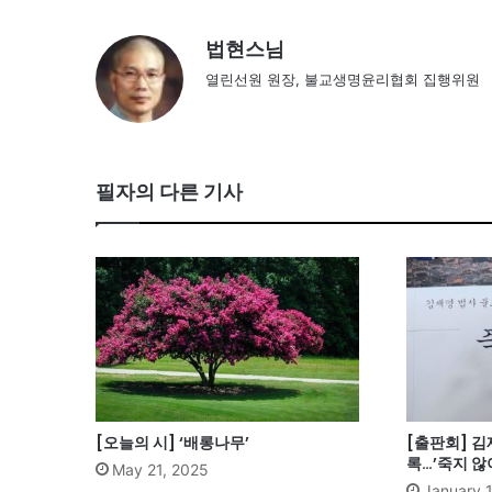
법현스님
열린선원 원장, 불교생명윤리협회 집행위원
필자의 다른 기사
[오늘의 시] ‘배롱나무’
[출판회] 김
록…’죽지 않
May 21, 2025
January 