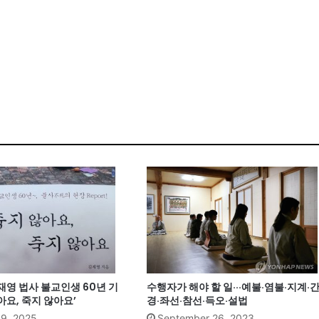
재영 법사 불교인생 60년 기
수행자가 해야 할 일···예불·염불·지계·
아요, 죽지 않아요’
경·좌선·참선·득오·설법
19, 2025
September 26, 2023