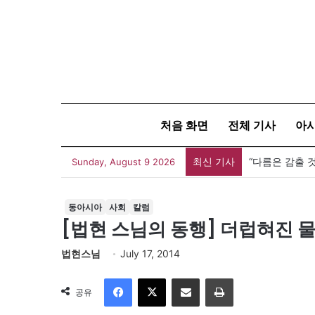
처음 화면
전체 기사
아
최신 기사
Sunday, August 9 2026
동아시아
사회
칼럼
[법현 스님의 동행] 더럽혀진 
법현스님
July 17, 2014
Facebook
X
이메일
인쇄
공유