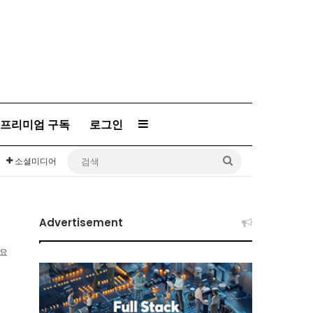
프리미엄 구독
로그인
Sidebar
검
소셜미디어
색
Advertisement
소요