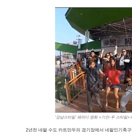
'강남스타일' 패러디 영화 <기안-푸 스타일>
2년전 네팔 수도 카트만두의 경기장에서 네팔인기축구팀