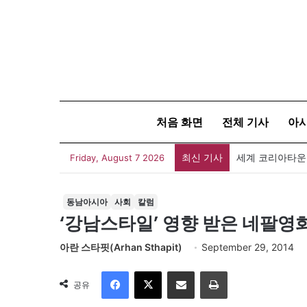
처음 화면
전체 기사
아
최신 기사
세계 코리아타운
Friday, August 7 2026
동남아시아
사회
칼럼
‘강남스타일’ 영향 받은 네팔영
아란 스타핏(Arhan Sthapit)
September 29, 2014
Facebook
X
이메일
인쇄
공유