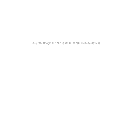
본 광고는 Google 애드센스 광고이며, 본 사이트와는 무관합니다.