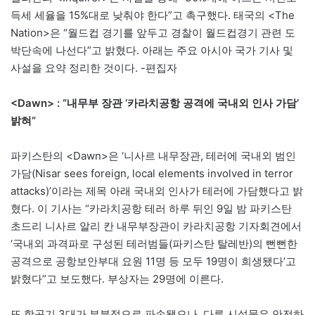
득세 세율을 15%대로 낮춰야 한다”고 촉구했다. 태국의 <The
Nation>은 “월드컵 경기를 앞두고 경찰이 월드컵경기 관련 도
박단속에 나선다”고 밝혔다. 아래는 주요 아시아 국가 기사 및
사설을 요약 정리한 것이다. -편집자
<Dawn> : “내무부 장관 ‘카라치공항 공격에 국내외 인사 가담’
밝혀”
파키스탄의 <Dawn>은 ‘니사르 내무장관, 테러에 국내외 범인
가담(Nisar sees foreign, local elements involved in terror
attacks)’이라는 제목 아래 국내외 인사가 테러에 가담했다고 밝
혔다. 이 기사는 “카라치공항 테러 하루 뒤인 9일 밤 파키스탄
초드리 니사르 알리 칸 내무부장관이 카라치공항 기자회견에서
‘국내외 과격파로 구성된 테러범들(파키스탄 탈레반)의 뻔뻔한
공격으로 공항보안부대 요원 11명 등 모두 19명이 희생됐다’고
밝혔다”고 보도했다. 부상자는 29명에 이른다.
또 항공기 3대가 부분적으로 파손됐으나, 다른 시설물은 안전하