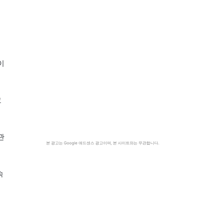
이
코
관
본 광고는 Google 애드센스 광고이며, 본 사이트와는 무관합니다.
숙