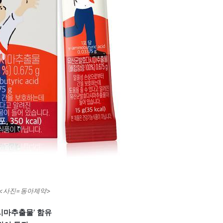
<사진=동아제약>
시마추출물’ 함유