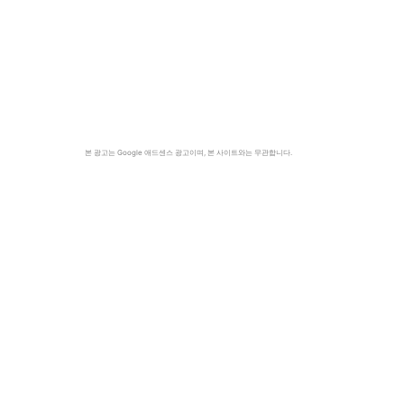
본 광고는 Google 애드센스 광고이며, 본 사이트와는 무관합니다.