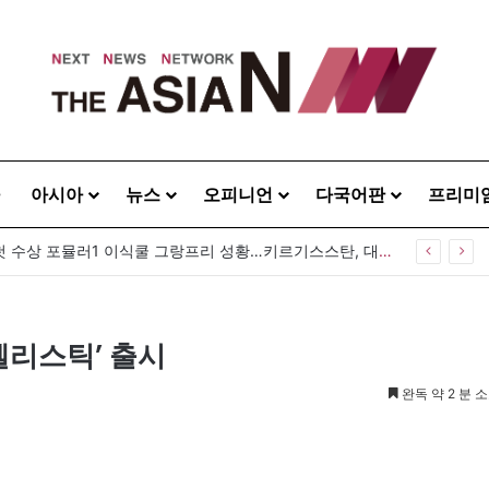
아시아
뉴스
오피니언
다국어판
프리미
중앙아시아 첫 수상 포뮬러1 이식쿨 그랑프리 성황…키르기스스탄, 대회 연례화 추진
젤리스틱’ 출시
완독 약 2 분 