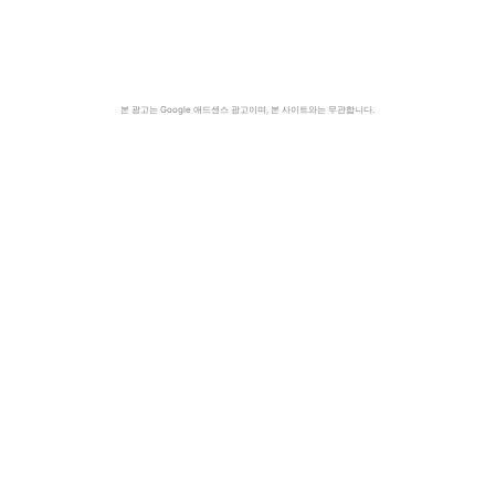
본 광고는 Google 애드센스 광고이며, 본 사이트와는 무관합니다.