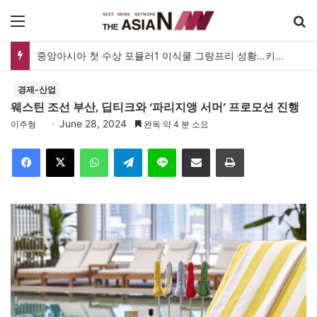
메뉴
중앙아시아 첫 수상 포뮬러1 이식쿨 그랑프리 성황…키르기스스탄, 대회 연례화 추진
경제-산업
웨스틴 조선 부산, 딥티크와 ‘파리지앵 서머’ 프로모션 진행
June 28, 2024
이주형
완독 약 4 분 소요
Facebook
X
WhatsApp
Telegram
Line
이메일
인쇄