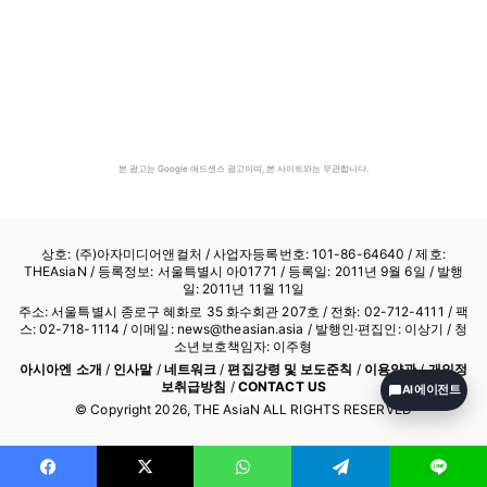
본 광고는 Google 애드센스 광고이며, 본 사이트와는 무관합니다.
상호: (주)아자미디어앤컬처 /
사업자등록번호: 101-86-64640
/ 제호:
THEAsiaN / 등록정보: 서울특별시 아01771 / 등록일: 2011년 9월 6일 / 발행
일: 2011년 11월 11일
주소: 서울특별시 종로구 혜화로 35 화수회관 207호 / 전화: 02-712-4111 /
팩
스: 02-718-1114
/ 이메일: news@theasian.asia / 발행인·편집인: 이상기 / 청
소년보호책임자: 이주형
아시아엔 소개
/
인사말
/
네트워크
/
편집강령 및 보도준칙
/
이용약관
/
개인정
보취급방침
/
CONTACT US
AI 에이전트
© Copyright
2026
, THE AsiaN ALL RIGHTS RESERVED