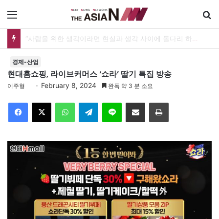
메뉴
[출판] 표현의 자유는 어디까지 허용되는가…김재형 전 대법관 ‘언론과 인격권’
경제-산업
현대홈쇼핑, 라이브커머스 ‘쇼라’ 딸기 특집 방송
February 8, 2024
이주형
완독 약 3 분 소요
Facebook
X
WhatsApp
Telegram
Line
이메일
인쇄