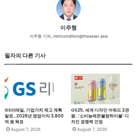
이주형
이주형 기자, mintcondition@theasian.asia
필자의 다른 기사
GS리테일, 기업가치 제고 계획
GS25, 세계 디자인 어워드 2관
발표…2028년 영업이익 3,800
왕…‘소비뇽레몬블랑하이볼’ 디
억 원 목표
자인 경쟁력 인정
August 7, 2026
August 7, 2026