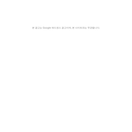
본 광고는 Google 애드센스 광고이며, 본 사이트와는 무관합니다.