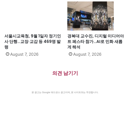
서울시교육청, 9월 1일자 정기인
경복대 교수진, 디지털 미디어아
사 단행…교장·교감 등 469명 발
트 페스타 참가…AI로 민화 새롭
령
게 해석
August 7, 2026
August 7, 2026
의견 남기기
본 광고는 Google 애드센스 광고이며, 본 사이트와는 무관합니다.