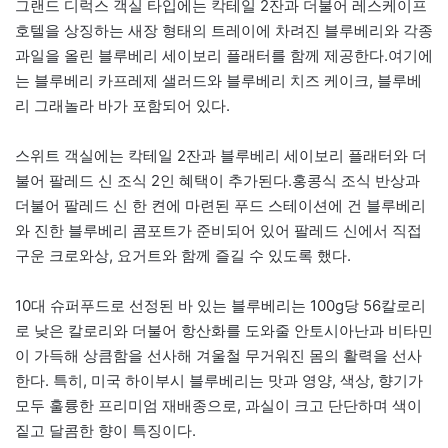
그랜드 디럭스 객실 타입에는 칵테일 2잔과 더불어 레스케이프
호텔을 상징하는 새장 형태의 트레이에 차려진 블루베리와 각종
과일을 올린 블루베리 세이보리 플래터를 함께 제공한다.여기에
는 블루베리 카프레제 샐러드와 블루베리 치즈 케이크, 블루베
리 그래놀라 바가 포함되어 있다.
스위트 객실에는 칵테일 2잔과 블루베리 세이보리 플래터와 더
불어 팔레드 신 조식 2인 혜택이 추가된다.홍콩식 조식 반상과
더불어 팔레드 신 한 켠에 마련된 푸드 스테이션에 건 블루베리
와 진한 블루베리 콤포트가 준비되어 있어 팔레드 신에서 직접
구운 크로와상, 요거트와 함께 즐길 수 있도록 했다.
10대 슈퍼푸드로 선정된 바 있는 블루베리는 100g당 56칼로리
로 낮은 칼로리와 더불어 항산화를 도와줄 안토시아난과 비타민
이 가득해 상큼함을 선사해 겨울철 무거워진 몸의 활력을 선사
한다. 특히, 미국 하이부시 블루베리는 맛과 영양, 색상, 향기가
모두 훌륭한 프리미엄 재배종으로, 과실이 크고 단단하며 색이
짙고 달콤한 향이 특징이다.