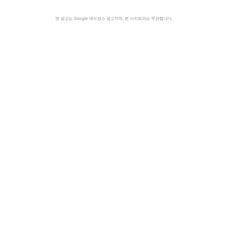
본 광고는 Google 애드센스 광고이며, 본 사이트와는 무관합니다.