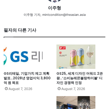
이주형
이주형 기자, mintcondition@theasian.asia
필자의 다른 기사
GS리테일, 기업가치 제고 계획
GS25, 세계 디자인 어워드 2관
발표…2028년 영업이익 3,800
왕…‘소비뇽레몬블랑하이볼’ 디
억 원 목표
자인 경쟁력 인정
August 7, 2026
August 7, 2026