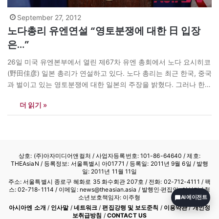
September 27, 2012
노다총리 유엔연설 “영토분쟁에 대한 日 입장
은…”
26일 미국 유엔본부에서 열린 제67차 유엔 총회에서 노다 요시히코
(野田佳彦) 일본 총리가 연설하고 있다. 노다 총리는 최근 한국, 중국
과 벌이고 있는 영토분쟁에 대한 일본의 주장을 밝혔다. 그러나 한·
중 양국을 자극하는 것을 피하기 위해 센카쿠와 독도를 직접 거론하
더 읽기 »
지는 않았다. <AP/> news@theasian.asia
상호: (주)아자미디어앤컬처 /
사업자등록번호: 101-86-64640
/ 제호:
THEAsiaN / 등록정보: 서울특별시 아01771 / 등록일: 2011년 9월 6일 / 발행
일: 2011년 11월 11일
주소: 서울특별시 종로구 혜화로 35 화수회관 207호 / 전화: 02-712-4111 /
팩
스: 02-718-1114
/ 이메일: news@theasian.asia / 발행인·편집인: 이상기 / 청
소년보호책임자: 이주형
AI 에이전트
아시아엔 소개
/
인사말
/
네트워크
/
편집강령 및 보도준칙
/
이용약관
/
개인정
보취급방침
/
CONTACT US