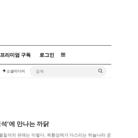
프리미엄 구독
로그인
Sidebar
검
소셜미디어
색
칠석’에 만나는 까닭
칠월칠석의 유래는 이렇다. 옥황상제가 다스리는 하늘나라 궁