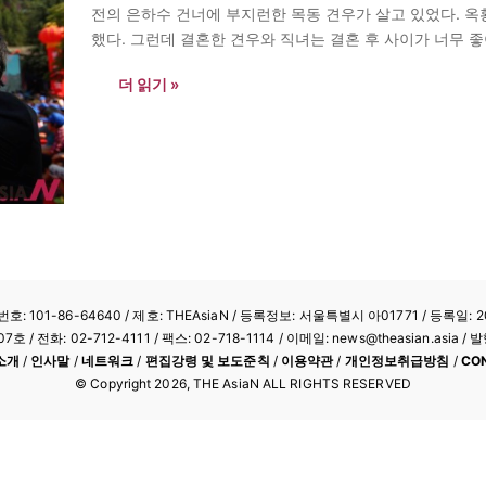
전의 은하수 건너에 부지런한 목동 견우가 살고 있었다. 
했다. 그런데 결혼한 견우와 직녀는 결혼 후 사이가 너무 
했다. 그러니…
더 읽기 »
: 101-86-64640
/ 제호: THEAsiaN / 등록정보: 서울특별시 아01771 / 등록일: 20
/ 전화: 02-712-4111 /
팩스: 02-718-1114
/ 이메일: news@theasian.asi
소개
/
인사말
/
네트워크
/
편집강령 및 보도준칙
/
이용약관
/
개인정보취급방침
/
CO
© Copyright
2026
, THE AsiaN ALL RIGHTS RESERVED