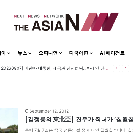
시아
뉴스
오피니언
다국어판
AI 에이전트
[아시아라운드업 20260807] 미얀마 대통령, 태국과 정상회담…아세안 관계개선 모색
September 12, 2012
[김정룡의 東北亞] 견우가 직녀가 ‘칠월
음력 7월 7일은 중국 전통명절 중 하나인 칠월칠석이다. 