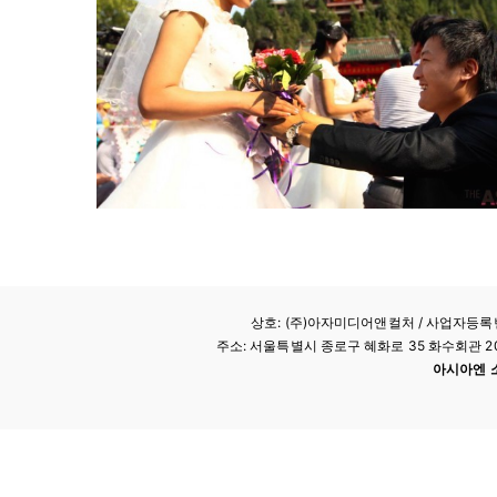
상호: (주)아자미디어앤컬처 /
사업자등록번호
주소: 서울특별시 종로구 혜화로 35 화수회관 207호 
아시아엔 