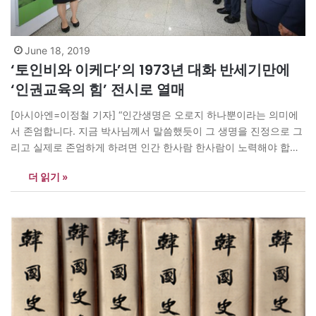
June 18, 2019
‘토인비와 이케다’의 1973년 대화 반세기만에
‘인권교육의 힘’ 전시로 열매
[아시아엔=이정철 기자] “인간생명은 오로지 하나뿐이라는 의미에
서 존엄합니다. 지금 박사님께서 말씀했듯이 그 생명을 진정으로 그
리고 실제로 존엄하게 하려면 인간 한사람 한사람이 노력해야 합니
다. 자신의 존엄은 자신이 책임져야 합니다.”(<21세기를 여는 대화>
더 읽기 »
아놀드 토인비, 이케다 다이사쿠 공저 가운데 이케다 명예회장 발언.
367쪽) 15일 개막해 21일까지 충북대학교에서 계속되는 ‘변혁의 첫
걸음-인권교육의 힘’ 전시는 46년 전인…