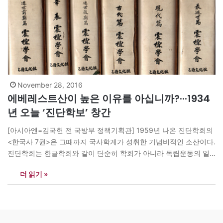
November 28, 2016
에베레스트산이 높은 이유를 아십니까?···1934
년 오늘 ‘진단학보’ 창간
[아시아엔=김국헌 전 국방부 정책기획관] 1959년 나온 진단학회의
<한국사 7권>은 그때까지 국사학계가 성취한 기념비적인 소산이다.
진단학회는 한글학회와 같이 단순히 학회가 아니라 독립운동의 일
환이었다. 6·25전쟁이 끝나고 자유당의 부패가 극성해지던 1950년
더 읽기 »
대 중반에도 학자들의 노작이 이렇게 소산되었음은 놀랍다. 진단학
회의 <한국사>는 1967년 이기백의 <한국사신론>이라는 통사로 집
약되었다. 진단학회의 <한국사>는 1910년 경술국치를 기술의 하한
으로 삼고 있다. 놀랍게도…