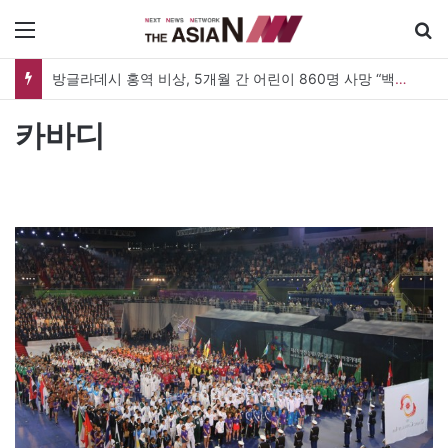
메뉴
방글라데시 홍역 비상, 5개월 간 어린이 860명 사망 “백신 조달 시스템 변경이 화근”
카바디