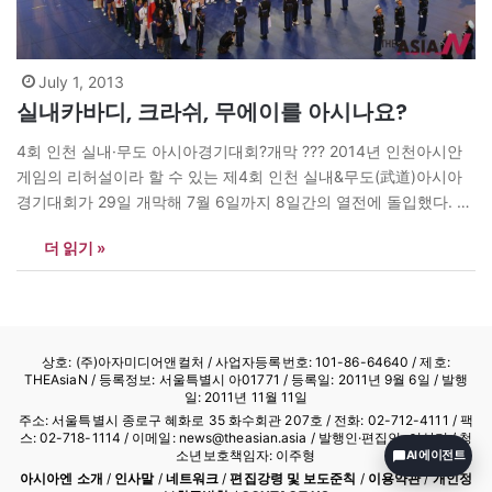
July 1, 2013
실내카바디, 크라쉬, 무에이를 아시나요?
4회 인천 실내·무도 아시아경기대회?개막 ??? 2014년 인천아시안
게임의 리허설이라 할 수 있는 제4회 인천 실내&무도(武道)아시아
경기대회가 29일 개막해 7월 6일까지 8일간의 열전에 돌입했다. 아
시아 44개국 4400여명(선수단 2400여명)이 인천, 안산, 안양에서
더 읽기 »
당구, 볼링, 체스, 바둑, e스포츠, 댄스스포츠, 풋살, 실내카바디, 킥
복싱, 무에이, 크라쉬, 25m 쇼트코스 수영 등 12개 종목에서 100개
의 금메달을 놓고 기량을 겨룬다.…
상호: (주)아자미디어앤컬처 /
사업자등록번호: 101-86-64640
/ 제호:
THEAsiaN / 등록정보: 서울특별시 아01771 / 등록일: 2011년 9월 6일 / 발행
일: 2011년 11월 11일
주소: 서울특별시 종로구 혜화로 35 화수회관 207호 / 전화: 02-712-4111 /
팩
스: 02-718-1114
/ 이메일: news@theasian.asia / 발행인·편집인: 이상기 / 청
소년보호책임자: 이주형
AI 에이전트
아시아엔 소개
/
인사말
/
네트워크
/
편집강령 및 보도준칙
/
이용약관
/
개인정