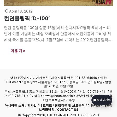
April 18, 2012
런던올림픽 ‘D-100’
런던 올림픽을 100일 앞둔 16일(이하 현지시각)?영국 웨이머스 해
변에 이를 기념하는 대형 모래성이 만들어져 어린이들이 모래성 위
에서 국기를 흔들고?있다. 7월27일에 개막하는 2012 런던올림픽에
서 웨이머스와 포틀랜드는 올림픽과 장애인 올림픽 요트 경기를 개
더 읽기 »
최한다. <신화사> news@theasian.asia
상호: (주)아자미디어앤컬처 /
사업자등록번호: 101-86-64640
/ 제호:
THEAsiaN / 등록정보: 서울특별시 아01771 / 등록일: 2011년 9월 6일 / 발행
일: 2011년 11월 11일
주소: 서울특별시 종로구 혜화로 35 화수회관 207호 / 전화: 02-712-4111 /
팩
스: 02-718-1114
/ 이메일: news@theasian.asia / 발행인·편집인: 이상기 / 청
소년보호책임자: 이주형
AI 에이전트
아시아엔 소개
/
인사말
/
네트워크
/
편집강령 및 보도준칙
/
이용약관
/
개인정
보취급방침
/
CONTACT US
© Copyright
2026
, THE AsiaN ALL RIGHTS RESERVED