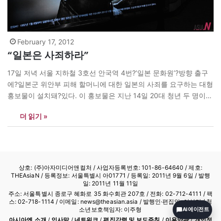
February 17, 2012
“일본은 사죄하라”
17일 저녁 서울 지하철 3호선 안국역 4번?’일본 문화원’?방향 출구
에?일본군 위안부 피해 할머니에 대한 일본의 사죄를 요구하는 대형
홍보물이 설치돼?있다. 이 홍보물은 지난 14일 20대 청년 두 명이?
평화비 소녀상 사진을 이용, 직접 제작한 것으로 다음 달 14일까지
더 읽기 »
안국역에?걸려 시민들의 관심과 참여를 촉구할?예정이다. 민경찬
기자 kris@theasian.asia
상호: (주)아자미디어앤컬처 /
사업자등록번호: 101-86-64640
/ 제호:
THEAsiaN / 등록정보: 서울특별시 아01771 / 등록일: 2011년 9월 6일 / 발행
일: 2011년 11월 11일
주소: 서울특별시 종로구 혜화로 35 화수회관 207호 / 전화: 02-712-4111 /
팩
스: 02-718-1114
/ 이메일: news@theasian.asia / 발행인·편집인: 이상기 / 청
소년보호책임자: 이주형
AI 에이전트
아시아엔 소개
/
인사말
/
네트워크
/
편집강령 및 보도준칙
/
이용약관
/
개인정