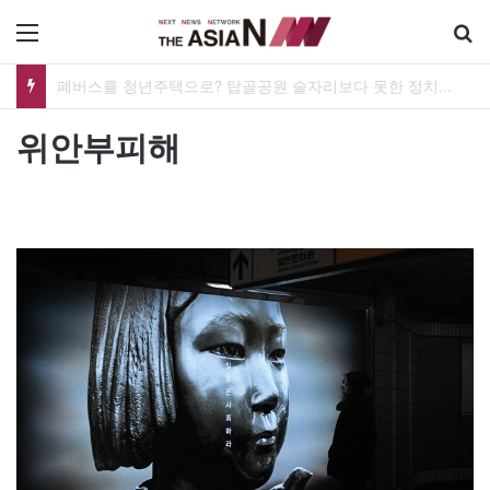
메뉴
폐버스를 청년주택으로? 탑골공원 술자리보다 못한 정치의 상상력
위안부피해