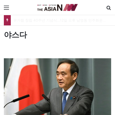
메뉴
유가협 창립 40주년 기념식…12일 오후 남영동 민주화운동기념관
야스다