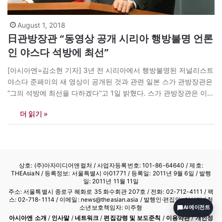
August 1, 2018
日관방장관 “동영상 공개 시리아 행방불명 언론
인 야스다 석방에 최선”
[아시아엔=김소현 기자] 3년 전 시리아에서 행방불명된 저널리스트
야스다 준페이의 새 영상이 공개된 것과 관련 일본 스가 관방장관은
“그의 석방에 최선을 다하겠다”고 1일 밝혔다. 스가 관방장관은 이날
오전 기자회견에서 “영상 속 남성의 이름은 야스다씨”라고 밝혔다.
더 읽기 »
스가 관방장관은 “자국인의 안전확보가 최대의 책무”라며 “일본 정
부는 여러 정보망을 통해 그의 석방을 위해 지속적으로 최선을…
상호: (주)아자미디어앤컬처 /
사업자등록번호: 101-86-64640
/ 제호:
THEAsiaN / 등록정보: 서울특별시 아01771 / 등록일: 2011년 9월 6일 / 발행
일: 2011년 11월 11일
주소: 서울특별시 종로구 혜화로 35 화수회관 207호 / 전화: 02-712-4111 /
팩
스: 02-718-1114
/ 이메일: news@theasian.asia / 발행인·편집인: 이상기 / 청
소년보호책임자: 이주형
AI 에이전트
아시아엔 소개
/
인사말
/
네트워크
/
편집강령 및 보도준칙
/
이용약관
/
개인정