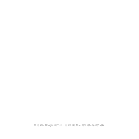
본 광고는 Google 애드센스 광고이며, 본 사이트와는 무관합니다.