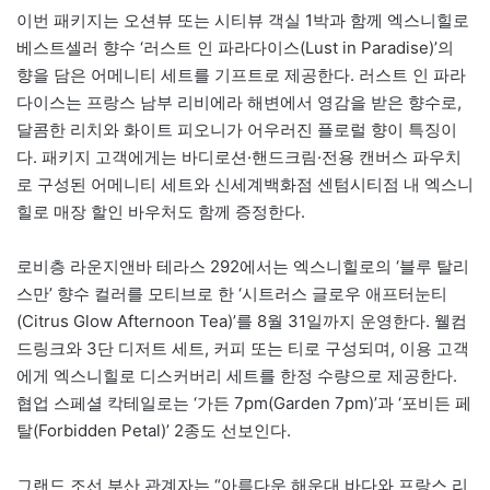
이번 패키지는 오션뷰 또는 시티뷰 객실 1박과 함께 엑스니힐로
베스트셀러 향수 ‘러스트 인 파라다이스(Lust in Paradise)’의
향을 담은 어메니티 세트를 기프트로 제공한다. 러스트 인 파라
다이스는 프랑스 남부 리비에라 해변에서 영감을 받은 향수로,
달콤한 리치와 화이트 피오니가 어우러진 플로럴 향이 특징이
다. 패키지 고객에게는 바디로션·핸드크림·전용 캔버스 파우치
로 구성된 어메니티 세트와 신세계백화점 센텀시티점 내 엑스니
힐로 매장 할인 바우처도 함께 증정한다.
로비층 라운지앤바 테라스 292에서는 엑스니힐로의 ‘블루 탈리
스만’ 향수 컬러를 모티브로 한 ‘시트러스 글로우 애프터눈티
(Citrus Glow Afternoon Tea)’를 8월 31일까지 운영한다. 웰컴
드링크와 3단 디저트 세트, 커피 또는 티로 구성되며, 이용 고객
에게 엑스니힐로 디스커버리 세트를 한정 수량으로 제공한다.
협업 스페셜 칵테일로는 ‘가든 7pm(Garden 7pm)’과 ‘포비든 페
탈(Forbidden Petal)’ 2종도 선보인다.
그랜드 조선 부산 관계자는 “아름다운 해운대 바다와 프랑스 리