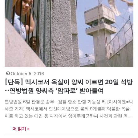
October 5, 2016
[단독] 멕시코서 옥살이 양씨 이르면 20일 석방
···연방법원 양씨측 ‘암파로’ 받아들여
연방법원 6일 판결문 송부···검찰 항소 안할 가능성 커 [아시아엔=박
세준 기자] 멕시코에서 인신매매범으로 몰려 9개월째 억울한 옥살
이를 하고 있는 애견 옷 디자이너 양아무개(38)씨 사건과 관련 멕시
코 연방법원이 이 사건 관련 암파로(이의제기, 수사기관의 구속 기
더 읽기 »
소가 적법했는지를 다투는 법적절차)를 받아들였다고 법원 공식게
시판에 지난 4일(현지시각) 공고했다. 연방법원의 암파로 판결문은