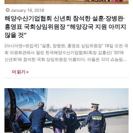
January 19, 2018
해양수산기업협회 신년회 참석한 설훈·장병완·
홍영표 국회상임위원장 “해양강국 지원 아끼지
않을 것”
[아시아엔=편집국] “설훈, 장병완, 홍영표 상임위원장” 18일 오전 국
회 의원회관에서 열린 한국해양수산기업협회(회장 김홍선) ‘2018
신년회’에 참석한 국회 상임위원장 이름이다. 이들은 각각 △농림축
산식품해양수산위원회 △산업통상자원중소벤처기업위원회 △환경
더 읽기 »
노동위원회를 맡고 있다. 이익단체 신년회 모임에 국회 상임위원장
3명이 동시에 참석해 축사와 축하떡 절단 등을 하는 경우는 매우 드
물다. 이들 가운데 홍영표 위원장은 출장지인 중국에서 이른 아침 김
포공항으로…