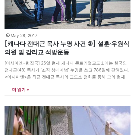
May 28, 2017
[캐나다 전대근 목사 누명 사건 ③] 설훈·우원식
의원 및 감리교 석방운동
[아시아엔=편집국] 26일 현재 캐나다 몬트리얼교도소에는 한국인
전대근(48) 목사가 ‘조직 성매매범’ 누명을 쓰고 786일째 갇혀있다.
<아시아엔>은 최근 전대근 목사의 교도소 전화를 통해 그의 현재 상
황과 문재인 대통령께 호소하는 육성을 보도했다. 하지만 국내 언론
더 읽기 »
에서 거의 보도하지 않은데다 <아시아엔>도 부분적으로 보도해 독
자들이 사건 전모를 파악 이해하는데 부족했다고 판단한다. 이에 <
아시아엔>은 ‘캐나다 전대근 목사…