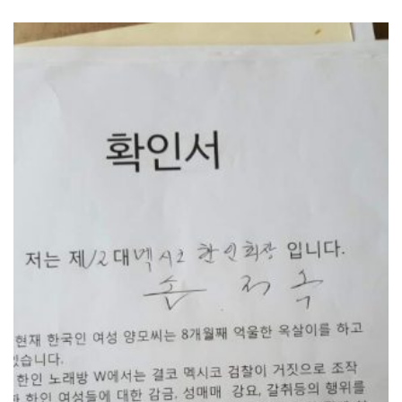
6일(현지시각) 양씨 변호인인 미겔 앙헬…