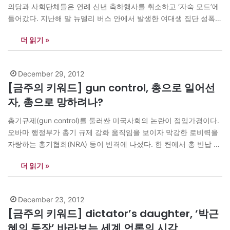
의당과 사회단체들은 연례 신년 축하행사를 취소하고 ‘자숙 모드’에
들어갔다. 지난해 말 뉴델리 버스 안에서 발생한 여대생 집단 성폭행
(gang rape) 사건 여파 때문이다. 추모?항의집회가 이어지는 가운
더 읽기 »
데 새해 들어 시작된 강간범 6명에 대한 재판에서 변호사들은 변론
을 거부했다. 대중의 질책이 그만큼 따갑다는 뜻이다. 정치권에선 화
학적…
December 29, 2012
[금주의 키워드] gun control, 총으로 일어선
자, 총으로 망하려나?
총기규제(gun control)를 둘러싼 미국사회의 논란이 점입가경이다.
오바마 행정부가 총기 규제 강화 움직임을 보이자 막강한 로비력을
자랑하는 총기협회(NRA) 등이 반격에 나섰다. 한 켠에서 총 반납 운
동이 벌어지는 가운데 총기 매장에선 총?탄약 판매량이 급증하고 있
더 읽기 »
다. 어린이 20명을 포함한 27명의 목숨을 앗아간 코네티컷 초등학
교 총기난사 사건 이후 벌어지고 있는 풍경이다. 과연 이번에는 무고
한…
December 23, 2012
[금주의 키워드] dictator’s daughter, ‘박근
혜의 등장’ 바라보는 세계 언론의 시각