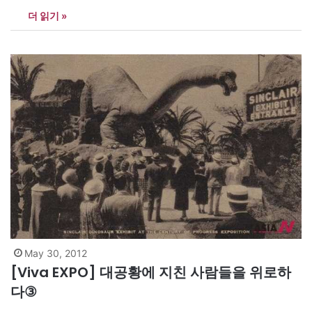
이젤(Heysel) 공원 기간: 1935년 4월27일~11월6일 랜드마크: 박람
더 읽기 »
회전당(Grand Palais) 박람회장 규모: 152헥타르(45만 9800평) 참
가국: 30개국 관람객: 2000만 명 벨기에는 19세기 말부터 여러 차
례 크고 작은 박람회를 개최해 왔다.…
May 30, 2012
[Viva EXPO] 대공황에 지친 사람들을 위로하
다③