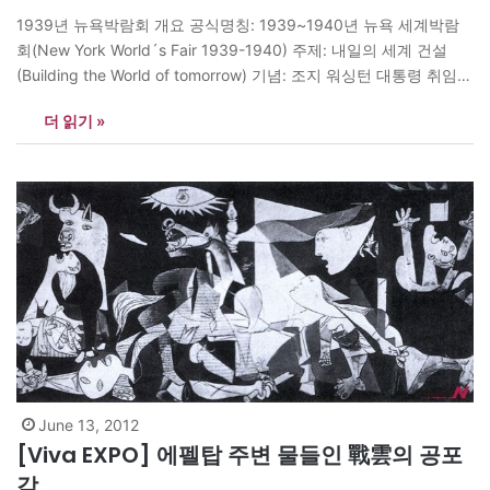
1939년 뉴욕박람회 개요 공식명칭: 1939~1940년 뉴욕 세계박람
회(New York World´s Fair 1939-1940) 주제: 내일의 세계 건설
(Building the World of tomorrow) 기념: 조지 워싱턴 대통령 취임
150주년 장소: 플러싱 메도 공원(Flushing Meadows Park) 기간:
더 읽기 »
1939년 4월30일~10월31일, 1940년 5월11일~10월27일 랜드마
크: 트라일론(Trylon)과 페리스피어(Perisphere) 박람회장 규모:
492헥타르(148만 8600평) 전시물 출품자: 1500명 종사자: 5만 명
참가국:…
June 13, 2012
[Viva EXPO] 에펠탑 주변 물들인 戰雲의 공포
감