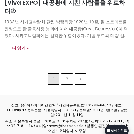
[Viva EXPO] 대공황에 지친 사람들을 위로하
다②
1933년 시카고박람회 값싼 박람회장 1929년 10월, 월 스트리트를
진앙으로 한 금융시장 붕괴에 이어 대공황(Great Depression)이 닥
쳤다. 시카고박람회에는 심각한 위협이었다. 기업 부도와 대량 실업,
부동산 가치 폭락이 잇따르면서 정부의 재정 지원은 기대하기 어려
더 읽기 »
워졌다. 암울한 사회 분위기에다 재원 조달 방안마저 불투명해지자
박람회 개최를 포기해야 할 상황에 몰렸다. 그러나 대공황은 양날의
칼이었다. 경기…
1
2
»
상호: (주)아자미디어앤컬처 /
사업자등록번호: 101-86-64640
/ 제호:
THEAsiaN / 등록정보: 서울특별시 아01771 / 등록일: 2011년 9월 6일 / 발행
일: 2011년 11월 11일
주소: 서울특별시 종로구 혜화로 35 화수회관 207호 / 전화: 02-712-4111 /
팩
스: 02-718-1114
/ 이메일: news@theasian.asia / 발행인·편집인: 이상기 / 청
소년보호책임자: 이주형
AI 에이전트