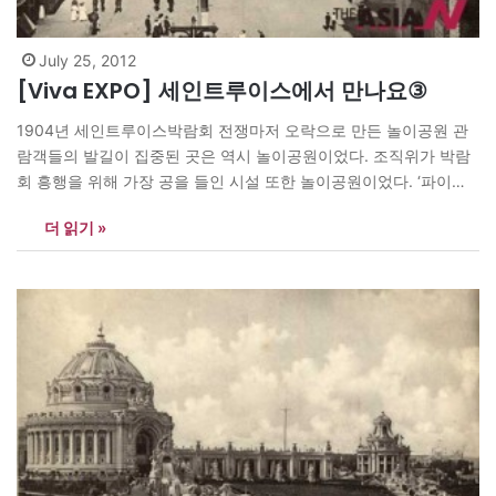
July 25, 2012
[Viva EXPO] 세인트루이스에서 만나요③
1904년 세인트루이스박람회 전쟁마저 오락으로 만든 놀이공원 관
람객들의 발길이 집중된 곳은 역시 놀이공원이었다. 조직위가 박람
회 흥행을 위해 가장 공을 들인 시설 또한 놀이공원이었다. ‘파이크
(The Pike)’라고 명명된 세인트루이스박람회장 놀이공원은 입구부
더 읽기 »
터 획기적으로 꾸며졌다. 열차를 타고 들어서면 눈 덮인 알프스 산맥
부터 텍사스 사막지대를 거쳐 요정이 사는 동굴까지 통과한다. 배경
에 대형 막을 깔아놓은 환상적인 세계…