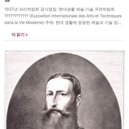
1937년 파리박람회 공식명칭: 현대생활 예술·기술 국제박람회
???????????? (Exposition Internationale des Arts et Techniques
dans la Vie Moderne) 주제: 현대 생활에 응용된 예술과 기술 장소:
샹드마르스, 센 강변 일대 기간: 1937년 5월25일 ~ 11월25일 랜드
더 읽기 »
마크: 평화의 기둥, 샤요(Chaillot)궁 박람회장 규모: 105헥타르(31
만7625평) 전시물 출품자: 1만 1000명 참가국: 46개국 관람객:
3104만 955명 입장료:…