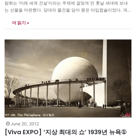
람회는 ‘미래 세계 건설’이라는 주제에 걸맞게 먼 훗날 세대에 보내
는 선물을 마련했다. 당대의 물건을 담아 묻은 타입캡슐이었다. 개봉
일은 자그마치 5000년 뒤인 6939년으로 설정됐다. 웨스팅하우스
더 읽기 »
(Westinghouse) 전시관 앞 기념탑 아래 15m 지하에 묻힌 타임캡슐
은 웨스팅하우스가 부식되지 않는 합금으로 제작한 2.3m짜리 통이
었다. 음향 장치를 갖춘 기념탑은…
June 20, 2012
[Viva EXPO] ‘지상 최대의 쇼’ 1939년 뉴욕①