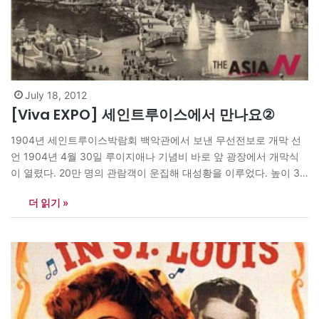
July 18, 2012
[Viva EXPO] 세인트루이스에서 만나요②
1904년 세인트루이스박람회 백악관에서 보낸 무선전보로 개막 선
언 1904년 4월 30일 루이지애나 기념비 바로 앞 광장에서 개막식
이 열렸다. 20만 명의 관람객이 운집해 대성황을 이루었다. 높이 38
미터의 기념비에는 루이지애나 지역과 미시시피 계곡의 역사를 담
더 읽기 »
은 부조가 새겨졌다. 개막사 낭독의 영광은 박람회 추진의 주역인 프
랜시스에게로 돌아갔다. 그는 방대한 전시 규모를 강조하며 이렇게
외쳤다. “미국뿐…