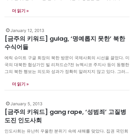
(Moe Set Wine·25)의 우승 소감이다. 위네는 지난 10월3일 양곤 칸
더 읽기 »
다위 팰리스 호텔에서 열린 미스 유니버스 대표 선발대회에서 19명
의 경쟁자를 제치고…
January 12, 2013
[금주의 키워드] gulag, ‘명예롭지 못한’ 북한
수식어들
에릭 슈미트 구글 회장의 북한 방문이 국제사회의 시선을 끌었다. 미
국의 대북한 협상가인 빌 리처드슨?전 뉴멕시코 주지사 등이 동행한
그의 북한 행보는 의도와 성과가 정확히 알려지지 않고 있다. 그러나
자유로운 정보소통의 상징인 인터넷기업 대표와 가장 폐쇄적인 사
더 읽기 »
회의 만남은 그 자체로 흥미로운 장면이 아닐 수 없다. 슈미트 회장
의 방북을 전한 세계 언론보도도…
January 5, 2013
[금주의 키워드] gang rape, ‘성범죄’ 고질병
도진 인도사회
인도사회는 유난히 우울한 분위기 속에 새해를 맞았다. 집권 국민회