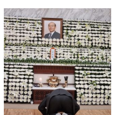
아 보인다. 이번 추석연휴엔 39년전인 1983년, 훈련받던 완주 육군
부사관학교 고산유격훈련소를 다시…