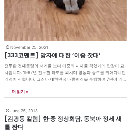
November 25, 2021
[333코멘트] 망자에 대한 ‘이중 잣대’
전두환 전대통령의 서거를 보며 애증의 시대를 겪었기에 만감이 교
차합니다. 1987년 전두환 타도를 외치며 명동과 종로를 뛰어다니던
기억이 선합니다. 그러나 대한민국 대통령직을 수행하며 7년여 기간
국정최고 책임자였음도 명백합니다. 망자에게 명복과 추도를 표하
더 읽기 »
는 것을 이렇게 어려워하는 사회가 정상인지 모르겠습니다. 김일성
사망때 조문 가야한다던 그 사람들 아니었습니까? 모택동도 공과 과
를 함께 보자던 사람들…
June 25, 2013
[김광동 칼럼] 한·중 정상회담, 동북아 정세 새
틀 짠다