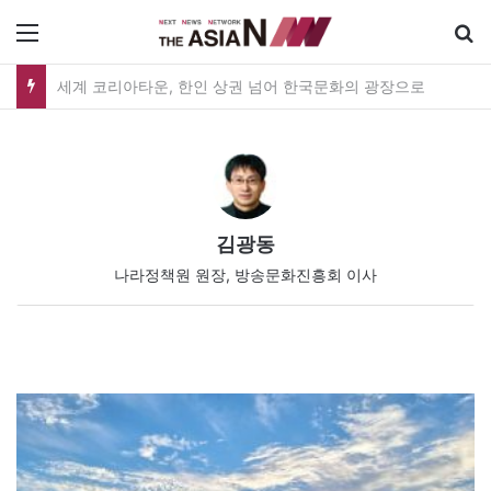
메뉴
공인 명예훼손 판결 첫 실증분석…김재형·권태상 교수, ‘공인 보도준칙’ 제안도
김광동
나라정책원 원장, 방송문화진흥회 이사