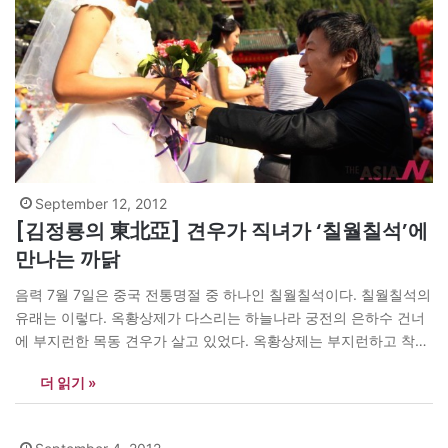
September 12, 2012
[김정룡의 東北亞] 견우가 직녀가 ‘칠월칠석’에
만나는 까닭
음력 7월 7일은 중국 전통명절 중 하나인 칠월칠석이다. 칠월칠석의
유래는 이렇다. 옥황상제가 다스리는 하늘나라 궁전의 은하수 건너
에 부지런한 목동 견우가 살고 있었다. 옥황상제는 부지런하고 착한
견우와 손녀인 직녀가 결혼하도록 했다. 그런데 결혼한 견우와 직녀
더 읽기 »
는 결혼 후 사이가 너무 좋아 견우는 농사일을 게을리 하고 직녀는
베 짜는 일을 게을리 했다. 그러니…