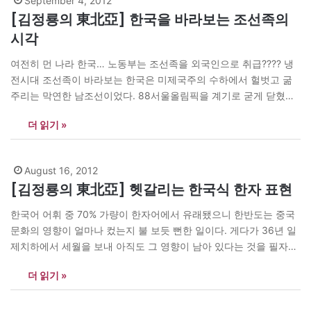
September 4, 2012
[김정룡의 東北亞] 한국을 바라보는 조선족의
시각
여전히 먼 나라 한국… 노동부는 조선족을 외국인으로 취급???? 냉
전시대 조선족이 바라보는 한국은 미제국주의 수하에서 헐벗고 굶
주리는 막연한 남조선이었다. 88서울올림픽을 계기로 굳게 닫혔던
국문이 빠끔히 열려 한국 소식을 풍월로 듣게된?뒤로는 조금 잘사는
더 읽기 »
나라로 인식됐지만, 여전히 막연한 남조선이라는 시각은 크게 변하
지 않았다. 다만 60~70년대 가만가만 라디오를 듣던 시절 한국이란
나라는 말투가 부드럽고…
August 16, 2012
[김정룡의 東北亞] 헷갈리는 한국식 한자 표현
한국어 어휘 중 70% 가량이 한자어에서 유래됐으니 한반도는 중국
문화의 영향이 얼마나 컸는지 불 보듯 뻔한 일이다. 게다가 36년 일
제치하에서 세월을 보내 아직도 그 영향이 남아 있다는 것을 필자
는?유기농기능사교재를 보고 절실히 느꼈다. 지난 4월10일 한국에
더 읽기 »
서 국가공인 기능사자격증을 취득하는 동포는 재외동포비자(F-4)로
변경해준다는 법무부의 발표 이후 현재까지 수만 명의 동포들이 기
능사자격증을 따려고 교육받고…