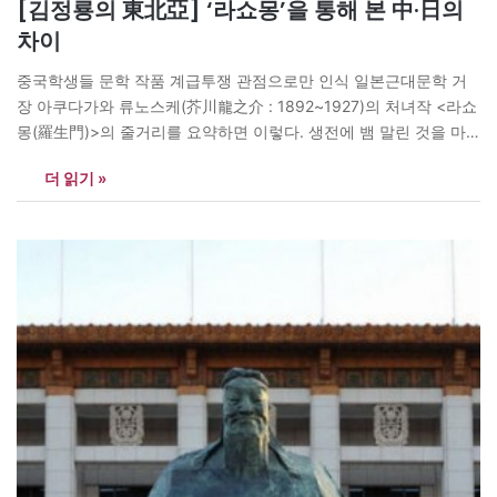
[김정룡의 東北亞] ‘라쇼몽’을 통해 본 中·日의
차이
중국학생들 문학 작품 계급투쟁 관점으로만 인식 일본근대문학 거
장 아쿠다가와 류노스케(芥川龍之介 : 1892~1927)의 처녀작 <라쇼
몽(羅生門)>의 줄거리를 요약하면 이렇다. 생전에 뱀 말린 것을 마
른 생선으로 둔갑시켜 팔아먹으며 생계를 유지하던 한 여성이 라쇼
더 읽기 »
몽 노상에 시체로?버려졌다. 집 주인한테 쫓겨난 하인이 을씨년스럽
고 공포에 짓눌린 이 거리에서??한 노파가 시체의 머리카락을 뽑는
것을 목격한다. 사내는 시체의 머리카락이…