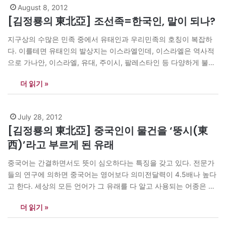
August 8, 2012
[김정룡의 東北亞] 조선족=한국인, 말이 되나?
지구상의 수많은 민족 중에서 유태인과 우리민족의 호칭이 복잡하
다. 이를테면 유태인의 발상지는 이스라엘인데, 이스라엘은 역사적
으로 가나안, 이스라엘, 유대, 주이시, 팔레스타인 등 다양하게 불려
왔다. 한반도는 코리아, 조선, 한국 등 여러 가지로 불리며, 우리민족
더 읽기 »
은 조선민족, 한민족, 고려인, 조선족 등 다양한 호칭을 갖고 있다.
도대체 어떻게 불러야 하는지 헷갈린다. 이념문제도 개입돼 더욱 복
잡하다.…
July 28, 2012
[김정룡의 東北亞] 중국인이 물건을 ‘뚱시(東
西)’라고 부르게 된 유래
중국어는 간결하면서도 뜻이 심오하다는 특징을 갖고 있다. 전문가
들의 연구에 의하면 중국어는 영어보다 의미전달력이 4.5배나 높다
고 한다. 세상의 모든 언어가 그 유래를 다 알고 사용되는 어종은 없
으나, 특히 중국어는 그 어느 언어보다 어휘가 풍부하고 뜻이 넓고
더 읽기 »
깊으며 상용어휘라 할지라도 유래를 모르고 사용하는 것이 매우 많
다. 그럼 여기서 중국인은 왜 물건을 ‘남북(南北)’이라…