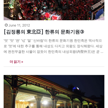
June 11, 2012
[김정룡의 東北亞] 한류의 문화기원③
‘멋’ ‘맛’ ‘판’ ‘넋’ ‘얼’ ‘신바람’이 한류의 문화기원 한민족은 역사적으
로 ‘멋’에 대한 추구를 통해 내성도 다지고 외왕도 장식해왔다. 세상
에 완전무결한 사물이 없듯이 한민족의 내성외왕(內聖外王)은 곧 내
성보다 외왕 쪽에 무게를 더 둬왔다. 그래서 속보다 겉을 더 챙기는
더 읽기 »
관습이 지속되어왔다. 단군신화에서 ‘홍익인간사상’이라는 고귀한
문구는 ‘멋’의 내성에 대한 추구라고 이해해야 마땅할 것이다. 중국
에…