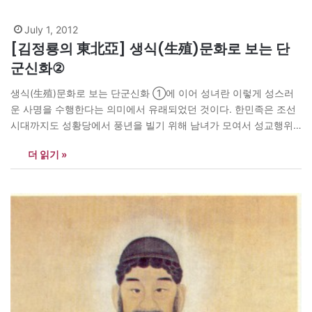
일본인도 지금은 중국인처럼 마누라를 무서워하는 방향으로 가고
있지…
July 1, 2012
[김정룡의 東北亞] 생식(生殖)문화로 보는 단
군신화②
생식(生殖)문화로 보는 단군신화 ①에 이어 성녀란 이렇게 성스러
운 사명을 수행한다는 의미에서 유래되었던 것이다. 한민족은 조선
시대까지도 성황당에서 풍년을 빌기 위해 남녀가 모여서 성교행위
를 감행했다. 현재 개별 학자들은 옛날 성황당은 매음굴이었다고 지
더 읽기 »
적하고 있는데 이는 역사문화에 대한 왜곡이다. 당시 사람들은 그것
을 매음행위라 전혀 생각하지 않았을 뿐더러 성스러운 일을 수행한
다고 믿었었다. ‘중국신화연구’의 저자 오천명(吳天明)은…