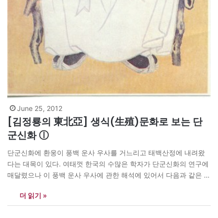
June 25, 2012
[김정룡의 東北亞] 생식(生殖)문화로 보는 단
군신화 ⓛ
단군신화에 환웅이 풍백 운사 우사를 거느리고 태백산정에 내려왔
다는 대목이 있다. 여태껏 한국의 수많은 학자가 단군신화의 연구에
매달렸으나 이 풍백 운사 우사에 관한 해석에 있어서 다음과 같은 문
제점이 남아 있다고 생각한다. 가. 왜 구름과 비에는 ‘사(師)’를 붙인
더 읽기 »
데 비해 바람에는 ‘백(伯)’을 붙였는가는 것이고, 나. 풍백 운사 우사
의 기록이 도교의 영향을 받은…