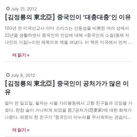
July 21, 2012
[김정룡의 東北亞] 중국인이 ‘대충대충’인 이유
100년 전 미국선교사 아더 스미스는 산동성을 비롯한 여러 성에서
22년을 생활하면서 중국인의 인상에 대해 <중국인의 소질(원제 지
나인의 기질)>이란 제목으로 책을 펴냈다. 이 책은 미국에서 먼저 출
간된 후 서구 여러 나라와 일본에서 번역 출간됐으며 반응이 좋았다.
더 읽기 »
당시 구미의 대중전문가들이 중국과 중국인에 대해 다각도로 연구
하고 책도 많이 출간했으나 이 책이 유명해진 것은…
July 8, 2012
[김정룡의 東北亞] 중국인이 공처가가 많은 이
유
얼마 전 일요일, 필자는 서울 가리봉동에서 고향 친구들과 모임을 가
졌다. 한참 술이 거나하게 되었을 쯤,?공처가(恐妻家)에 대한 화제가
나왔다. 좌중의 한 친구가 “중국인이 마누라를 무서워하는 관습이
어찌 보면 앞선 문화가 아니겠는가!”라고 말해 모두들 한바탕 크게
더 읽기 »
웃었다. 그는 계속해서 “본래 남권절대주의로 살아왔던 우리 민족과