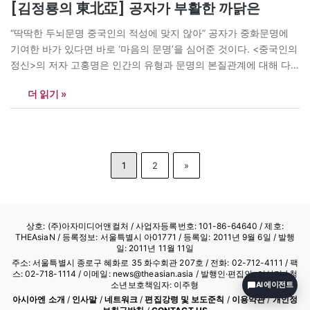
[김정룡의 東北亞] 공자가 부활한 까닭은
“딱딱한 두뇌문명 중국인의 적성에 맞지 않아” 공자가 중화문명에
기여한 바가 있다면 바로 ‘마음의 문명’을 심어준 것이다. <중국인의
정신>의 저자 고홍명은 인간의 유형과 문명의 본질관계에 대해 다
음과 같이 지적했다. “우리들이 어떤 문명을 평가하는데 있어 최종
더 읽기 »
적으로 물어야 할 문제는 거대한 도시나 화려하고 웅장한 건축물 또
는 넓고 평탄한 도로 등을 건설할 수 있는지가…
1
2
»
상호: (주)아자미디어앤컬처 /
사업자등록번호: 101-86-64640
/ 제호:
THEAsiaN / 등록정보: 서울특별시 아01771 / 등록일: 2011년 9월 6일 / 발행
일: 2011년 11월 11일
주소: 서울특별시 종로구 혜화로 35 화수회관 207호 / 전화: 02-712-4111 /
팩
스: 02-718-1114
/ 이메일: news@theasian.asia / 발행인·편집인: 이상기 / 청
소년보호책임자: 이주형
AI 에이전트
아시아엔 소개
/
인사말
/
네트워크
/
편집강령 및 보도준칙
/
이용약관
/
개인정