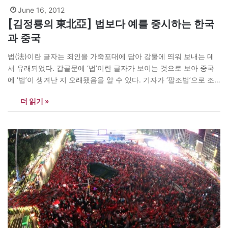
June 16, 2012
[김정룡의 東北亞] 법보다 예를 중시하는 한국
과 중국
법(法)이란 글자는 죄인을 가죽포대에 담아 강물에 띄워 보내는 데
서 유래되었다. 갑골문에 ‘법’이란 글자가 보이는 것으로 보아 중국
에 ‘법’이 생겨난 지 오래됐음을 알 수 있다. 기자가 ‘팔조법’으로 조
선을 다스렸다는 역사 자료도 있다. 허나 팔조법은 형벌에 관한 것일
더 읽기 »
뿐 모세의 십계명처럼 형법과 민법이 구비된 그러한 ‘법률’이 아니
다. 법률은 법이 율(律)로서 하나의 체제를…