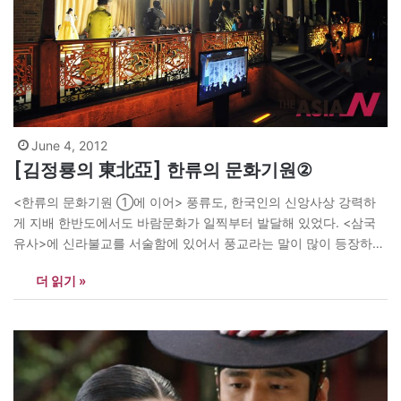
June 4, 2012
[김정룡의 東北亞] 한류의 문화기원②
<한류의 문화기원 ①에 이어> 풍류도, 한국인의 신앙사상 강력하
게 지배 한반도에서도 바람문화가 일찍부터 발달해 있었다. <삼국
유사>에 신라불교를 서술함에 있어서 풍교라는 말이 많이 등장하는
것으로 보아 신라의 고유토착신앙 가운데 풍교가 으뜸이었다는 것
더 읽기 »
을 알 수 있다. 아울러 <삼국유사>에 신라의 불교를 논하는 장절에
서 ‘석씨풍교(釋氏風敎)’라는 단어가 등장하는데, 이는 곧 불교를 의
미한다. 신라인들은 왜 불교를 그냥…