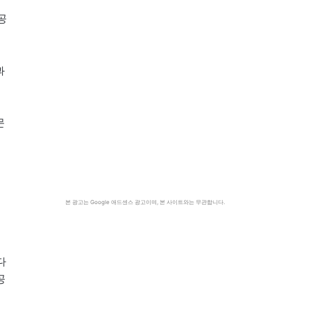
공
과
문
본 광고는 Google 애드센스 광고이며, 본 사이트와는 무관합니다.
게
다
공