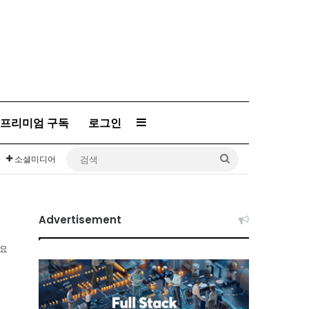
프리미엄 구독
로그인
Sidebar
검
소셜미디어
색
Advertisement
소요