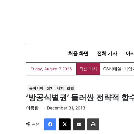
처음 화면
전체 기사
아
최신 기사
GS리테일, 기업
Friday, August 7 2026
동아시아
정치
사회
칼럼
‘방공식별권’ 둘러싼 전략적 함
이종판
December 31, 2013
Facebook
X
이메일
인쇄
공유