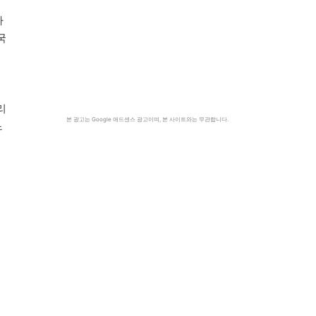
카
국
리
본 광고는 Google 애드센스 광고이며, 본 사이트와는 무관합니다.
느