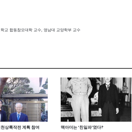
학교 합동참모대학 교수, 영남대 교양학부 교수
 인천상륙작전 계획 참여
맥아더는 ‘친일파’였다?