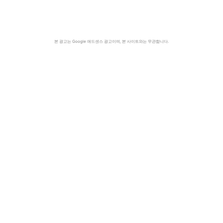
본 광고는 Google 애드센스 광고이며, 본 사이트와는 무관합니다.