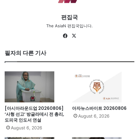
편집국
The AsiaN 편집국입니다.
Fa
X
ce
bo
필자의 다른 기사
ok
[아시아라운드업 20260806]
아자뉴스바이트 20260806
‘사형 선고’ 방글라데시 전 총리,
August 6, 2026
도피국 인도서 연설
August 6, 2026