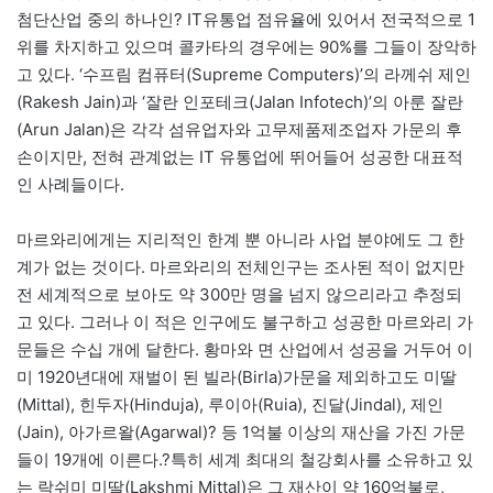
첨단산업 중의 하나인? IT유통업 점유율에 있어서 전국적으로 1
위를 차지하고 있으며 콜카타의 경우에는 90%를 그들이 장악하
고 있다. ‘수프림 컴퓨터(Supreme Computers)’의 라께쉬 제인
(Rakesh Jain)과 ‘잘란 인포테크(Jalan Infotech)’의 아룬 잘란
(Arun Jalan)은 각각 섬유업자와 고무제품제조업자 가문의 후
손이지만, 전혀 관계없는 IT 유통업에 뛰어들어 성공한 대표적
인 사례들이다.
마르와리에게는 지리적인 한계 뿐 아니라 사업 분야에도 그 한
계가 없는 것이다. 마르와리의 전체인구는 조사된 적이 없지만
전 세계적으로 보아도 약 300만 명을 넘지 않으리라고 추정되
고 있다. 그러나 이 적은 인구에도 불구하고 성공한 마르와리 가
문들은 수십 개에 달한다. 황마와 면 산업에서 성공을 거두어 이
미 1920년대에 재벌이 된 빌라(Birla)가문을 제외하고도 미딸
(Mittal), 힌두자(Hinduja), 루이아(Ruia), 진달(Jindal), 제인
(Jain), 아가르왈(Agarwal)? 등 1억불 이상의 재산을 가진 가문
들이 19개에 이른다.?특히 세계 최대의 철강회사를 소유하고 있
는 락쉬미 미딸(Lakshmi Mittal)은 그 재산이 약 160억불로,