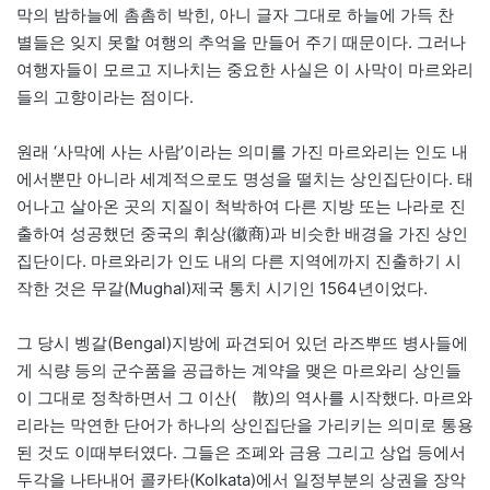
막의 밤하늘에 촘촘히 박힌, 아니 글자 그대로 하늘에 가득 찬
별들은 잊지 못할 여행의 추억을 만들어 주기 때문이다. 그러나
여행자들이 모르고 지나치는 중요한 사실은 이 사막이 마르와리
들의 고향이라는 점이다.
원래 ‘사막에 사는 사람’이라는 의미를 가진 마르와리는 인도 내
에서뿐만 아니라 세계적으로도 명성을 떨치는 상인집단이다. 태
어나고 살아온 곳의 지질이 척박하여 다른 지방 또는 나라로 진
출하여 성공했던 중국의 휘상(徽商)과 비슷한 배경을 가진 상인
집단이다. 마르와리가 인도 내의 다른 지역에까지 진출하기 시
작한 것은 무갈(Mughal)제국 통치 시기인 1564년이었다.
그 당시 벵갈(Bengal)지방에 파견되어 있던 라즈뿌뜨 병사들에
게 식량 등의 군수품을 공급하는 계약을 맺은 마르와리 상인들
이 그대로 정착하면서 그 이산(離散)의 역사를 시작했다. 마르와
리라는 막연한 단어가 하나의 상인집단을 가리키는 의미로 통용
된 것도 이때부터였다. 그들은 조폐와 금융 그리고 상업 등에서
두각을 나타내어 콜카타(Kolkata)에서 일정부분의 상권을 장악