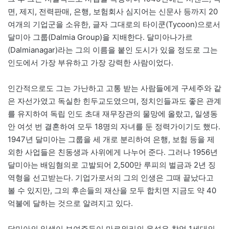
면, 제지, 전력판매, 은행, 보험회사 심지어는 신문사 등까지 20
여개의 기업군을 소유한, 글자 그대로의 타이쿤(Tycoon)으로서
달미아 그룹(Dalmia Group)을 지배한다. 달미아나가르
(Dalmianagar)라는 그의 이름을 붙인 도시가 있을 정도로 그는
인도에서 가장 부유하고 가장 강력한 사람이었다.
인간적으로도 그는 가난하고 고통 받는 사람들에게 구세주와 같
은 자선가였고 독실한 힌두교도였으며, 정치인들과도 좋은 관계
를 유지하여 독립 인도 초대 재무장관의 물망에 올랐고, 일생동
안 여섯 번 결혼하여 모두 18명의 자녀를 둔 정력가이기도 했다.
1947년 달미아는 그룹을 세 개로 분리하여 은행, 보험 등을 제
외한 사업들은 친동생과 사위에게 나누어 준다. 그러나 1956년
달미아는 배임혐의로 고발되어 2,500만 루피의 벌금과 2년 징
역형을 선고받는다. 기업가로서의 그의 인생은 그때 끝났다고
볼 수 있지만, 그의 후손들의 재산을 모두 합치면 지금도 약 40
억불에 달하는 것으로 알려지고 있다.
달미아의 일생이 보여주듯이 마르와리의 융성은 창업 1세대의