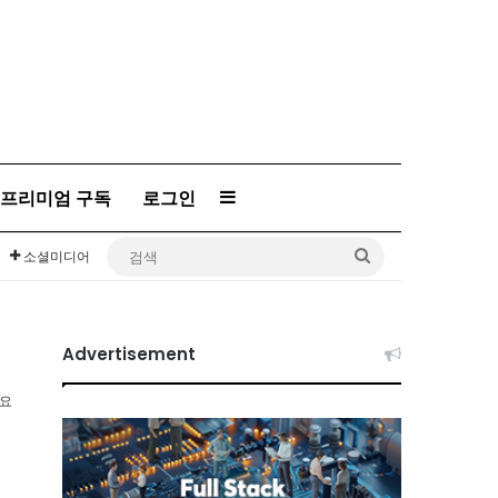
프리미엄 구독
로그인
Sidebar
검
소셜미디어
색
Advertisement
소요