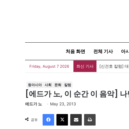
처음 화면
전체 기사
아
최신 기사
유가협 창립 4
Friday, August 7 2026
동아시아
사회
문화
칼럼
[에드가 노, 이 순간 이 음악] 
에드가 노
May 23, 2013
Facebook
X
이메일
인쇄
공유