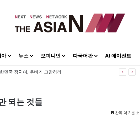
시아
뉴스
오피니언
다국어판
AI 에이전트
0주년 기념식…12일 오후 남영동 민주화운동기념관
나만 되는 것들
완독 약 2 분 