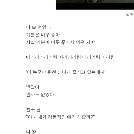
으아
나 술 먹었다
기분은 너무 좋아
사실 기분이 너무 좋아서 먹은 거야
띠리리리리리링 띠리리리링 띠리리링 띠리링
‘아 누구야 완전 신나게 즐기고 있는데~!’
받았다
인사도 없었다
친구 왈
“야~! 내가 감동적인 얘기 해줄까?”
나 왈