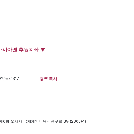
아시아엔 후원계좌 ▼
링크 복사
제6회 오사카 국제체임버뮤직콩쿠르 3위(2008년)